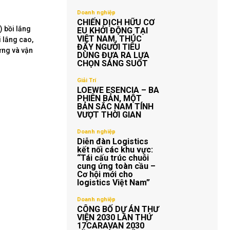
Doanh nghiệp
CHIẾN DỊCH HỮU CƠ
) bồi lắng
EU KHỞI ĐỘNG TẠI
VIỆT NAM, THÚC
i lắng cao,
ĐẨY NGƯỜI TIÊU
ựng và vận
DÙNG ĐƯA RA LỰA
CHỌN SÁNG SUỐT
Giải Trí
LOEWE ESENCIA – BA
PHIÊN BẢN, MỘT
BẢN SẮC NAM TÍNH
VƯỢT THỜI GIAN
Doanh nghiệp
Diễn đàn Logistics
kết nối các khu vực:
“Tái cấu trúc chuỗi
cung ứng toàn cầu –
Cơ hội mới cho
logistics Việt Nam”
Doanh nghiệp
CÔNG BỐ DỰ ÁN THƯ
VIỆN 2030 LẦN THỨ
17CARAVAN 2030