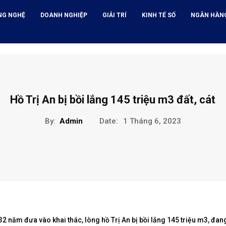
NG NGHỆ
DOANH NGHIỆP
GIẢI TRÍ
KINH TẾ SỐ
NGÂN HÀN
Hồ Trị An bị bồi lắng 145 triệu m3 đất, cát
By:
Admin
Date:
1 Tháng 6, 2023
32 năm đưa vào khai thác, lòng hồ Trị An bị bồi lắng 145 triệu m3, đan