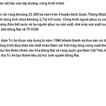
 vật liệu san lấp đường, công trình ở tỉnh.
Trị An rộng khoảng 32.000 ha nằm trên 4 huyện Định Quán, Thống Nhấ
với dung tích chứa khoảng 2,7 tỷ m3 nước. Công trình ngoài phục vụ sả
ăng điều tiết nước về hạ nguồn phục vụ sản xuất, nhà máy sản xuất n
i dân Đồng Nai và TP HCM.
điện Trị An được xây dựng từ năm 1984, khánh thành và đưa vào sử 
ông trình thủy điện lớn nhất miền Nam với 4 tổ máy, tổng công suất thi
bảo tồn thiên nhiên văn hóa Đồng Nai và rừng quốc gia Nam Cát Tiên, 
 địa Trị An tạo thành khu dữ trữ sinh quyển Đồng Nai.