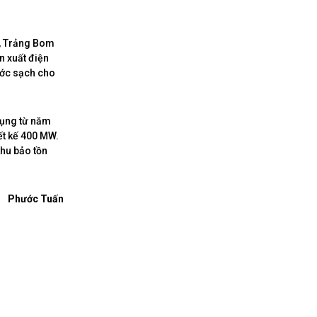
t, Trảng Bom
n xuất điện
ước sạch cho
dụng từ năm
ết kế 400 MW.
khu bảo tồn
Phước Tuấn