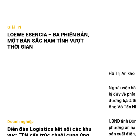
Giải Trí
LOEWE ESENCIA – BA PHIÊN BẢN,
MỘT BẢN SẮC NAM TÍNH VƯỢT
THỜI GIAN
Hồ Trị An khô
Ngoài việc hồ 
bị đẩy về phí
đương 6,5% th
ông Võ Tấn Nh
UBND tỉnh Đồn
Doanh nghiệp
phương án nạo
Diễn đàn Logistics kết nối các khu
sản xuất điện
vực: “Tái cấu trúc chuỗi cung ứng