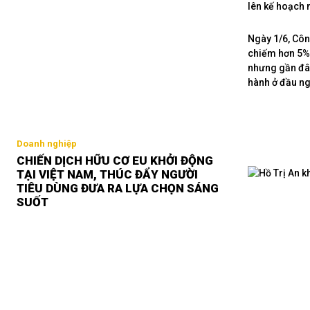
lên kế hoạch 
Ngày 1/6, Công
chiếm hơn 5% t
nhưng gần đây
hành ở đầu ng
Doanh nghiệp
CHIẾN DỊCH HỮU CƠ EU KHỞI ĐỘNG
TẠI VIỆT NAM, THÚC ĐẨY NGƯỜI
TIÊU DÙNG ĐƯA RA LỰA CHỌN SÁNG
SUỐT