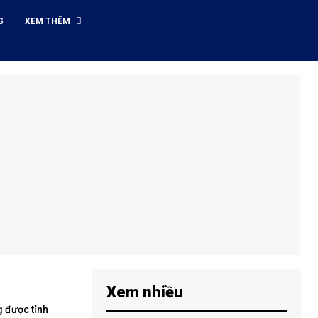
G
XEM THÊM
Xem nhiều
g được tỉnh