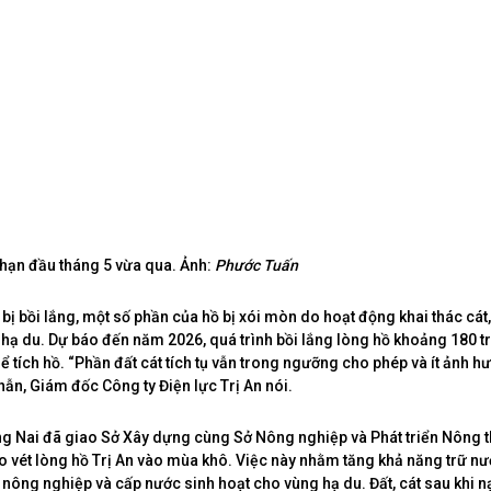
 hạn đầu tháng 5 vừa qua. Ảnh:
Phước Tuấn
bị bồi lắng, một số phần của hồ bị xói mòn do hoạt động khai thác cát,
a hạ du. Dự báo đến năm 2026, quá trình bồi lắng lòng hồ khoảng 180 t
ể tích hồ. “Phần đất cát tích tụ vẫn trong ngưỡng cho phép và ít ảnh h
ẫn, Giám đốc Công ty Điện lực Trị An nói.
g Nai đã giao Sở Xây dựng cùng Sở Nông nghiệp và Phát triển Nông t
 vét lòng hồ Trị An vào mùa khô. Việc này nhằm tăng khả năng trữ nư
, nông nghiệp và cấp nước sinh hoạt cho vùng hạ du. Đất, cát sau khi n