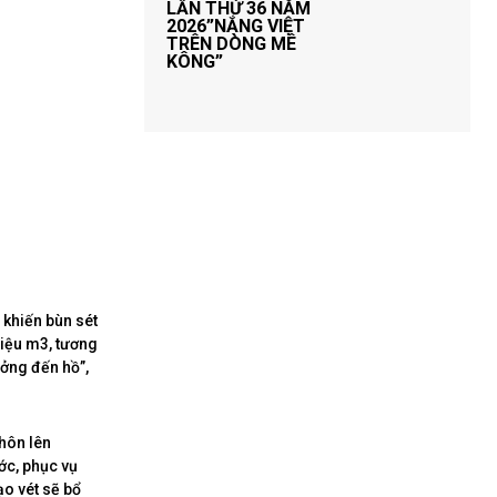
LẦN THỨ 36 NĂM
2026”NẮNG VIỆT
TRÊN DÒNG MÊ
KÔNG”
 khiến bùn sét
riệu m3, tương
ưởng đến hồ”,
hôn lên
ớc, phục vụ
ạo vét sẽ bổ