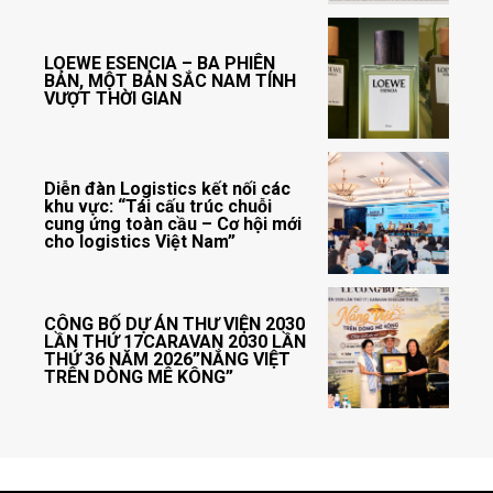
LOEWE ESENCIA – BA PHIÊN
BẢN, MỘT BẢN SẮC NAM TÍNH
VƯỢT THỜI GIAN
Diễn đàn Logistics kết nối các
khu vực: “Tái cấu trúc chuỗi
cung ứng toàn cầu – Cơ hội mới
cho logistics Việt Nam”
CÔNG BỐ DỰ ÁN THƯ VIỆN 2030
LẦN THỨ 17CARAVAN 2030 LẦN
THỨ 36 NĂM 2026”NẮNG VIỆT
TRÊN DÒNG MÊ KÔNG”