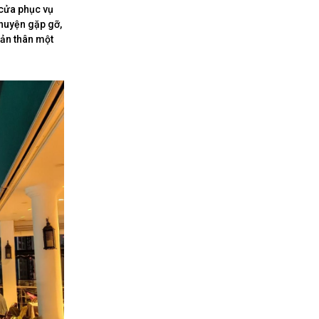
 cửa phục vụ
huyện gặp gỡ,
bản thân một