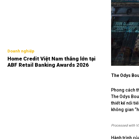
Doanh nghiệp
Home Credit Việt Nam thắng lớn tại
ABF Retail Banking Awards 2026
The Odys Bout
Phong cách th
The Odys Bout
thiết kế nổi 
không gian “h
Processed with V
Hành trình củ