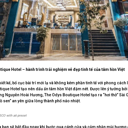
ique Hotel – hành trình trải nghiệm vẻ đẹp tinh tế của tâm hồn Việt
iết kế, bố cục bài trí mới lạ và không kém phần tinh tế với phong cách
ique Hotel tạo nên dấu ấn tâm hồn Việt đậm nét. Được lên ý tưởng bởi
tiếng Nguyễn Hoài Hương, The Odys Boutique Hotel tạo ra “hơi thở” Sài 
ồ sen” an yên giữa lòng thành phố náo nhiệt.
SCO with a6 preset
a bạn sẽ bắt đầu ngay khi bước qua cánh cửa và cảm nhận mùi hương 