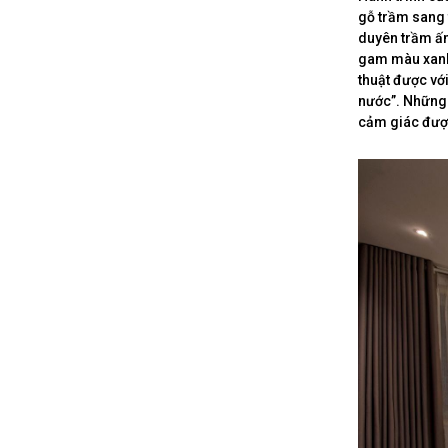
gỗ trầm sang 
duyên trầm ấm
gam màu xanh
thuật được vớ
nước”. Những 
cảm giác được