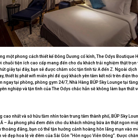
g một phong cách thiết kế Đông Dương cổ kính, The Odys Boutique H
với chuỗi tiện ích cao cấp mang đến cho du khách trải nghiệm thật trọn
hút giây tại đây, bạn sẽ được chăm sóc tận tình từ A đến Z. Ngoài dịc
y, thiết bị phát wifi miễn phí để quý khách yên tâm kết nối trên điện tho
ãn ngay tại phòng, phòng gym 24/7, Nhà Hàng BÚP Sky Lounge tại tầng
yên nghiệp và tận tình của The Odys chắc hẳn sẽ không làm bạn thất 
ầng cao nhất và sở hữu tầm nhìn toàn trung tâm thành phố, BÚP Sky Lou
 Á – Âu phong phú đem đến cho du khách những bữa ăn thật ngon miệ
 thoáng đãng, bạn có thể tận hưởng cảnh hoàng hôn lãng mạn vào mỗ
n vẻ đẹp hoa lệ về đêm của Sài Gòn “Hòn ngọc Viễn Đông”. Được chă