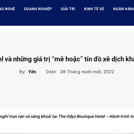
NG NGHỆ
DOANH NGHIỆP
GIẢI TRÍ
KINH TẾ SỐ
NGÂN HÀN
 và những giá trị “mê hoặc” tín đồ xê dịch khắ
By:
Yến
Date:
28 Tháng mười một, 2022
ghỉ trọn vẹn và sảng khoái tại The Odys Boutique Hotel – Hành trình t