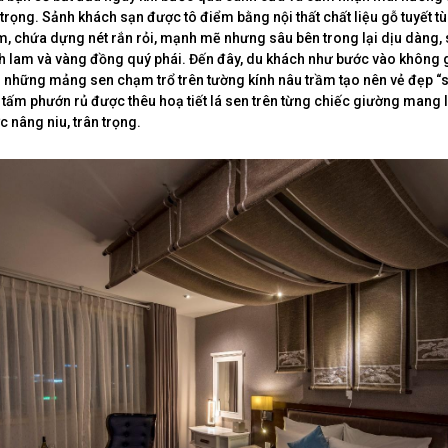
trọng. Sảnh khách sạn được tô điểm bằng nội thất chất liệu gỗ tuyết tù
, chứa dựng nét rắn rỏi, mạnh mẽ nhưng sâu bên trong lại dịu dàng, s
 lam và vàng đồng quý phái. Đến đây, du khách như bước vào không 
i những mảng sen chạm trổ trên tường kính nâu trầm tạo nên vẻ đẹp “
tấm phướn rủ được thêu hoạ tiết lá sen trên từng chiếc giường mang 
 nâng niu, trân trọng.