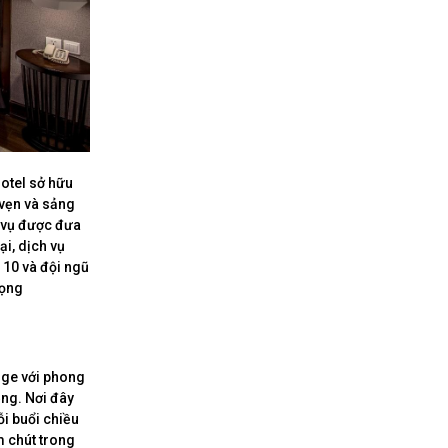
otel sở hữu
 vẹn và sảng
h vụ được đưa
ại, dịch vụ
 10 và đội ngũ
vọng
nge với phong
ng. Nơi đây
i buổi chiều
m chút trong