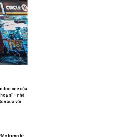
 Indochine của
 hoạ sĩ – nhà
Gòn xưa với
đặc trưng từ