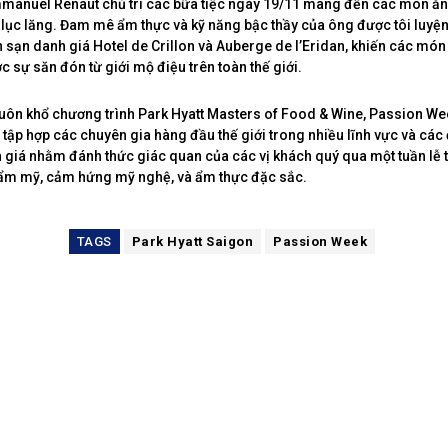
manuel Renaut chủ trì các bữa tiệc ngày 19/11 mang đến các món ăn 
 lục lăng. Đam mê ẩm thực và kỹ năng bậc thầy của ông được tôi luyệ
 sạn danh giá Hotel de Crillon và Auberge de l’Eridan, khiến các món
c sự săn đón từ giới mộ điệu trên toàn thế giới.
ôn khổ chương trình Park Hyatt Masters of Food & Wine, Passion Wee
 tập hợp các chuyên gia hàng đầu thế giới trong nhiều lĩnh vực và các
 giá nhằm đánh thức giác quan của các vị khách quý qua một tuần lễ 
hẩm mỹ, cảm hứng mỹ nghệ, và ẩm thực đặc sắc.
TAGS
Park Hyatt Saigon
Passion Week