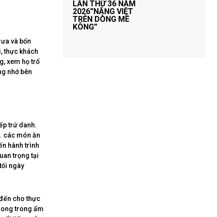
LẦN THỨ 36 NĂM
2026”NẮNG VIỆT
TRÊN DÒNG MÊ
KÔNG”
rưa và bốn
i, thực khách
g, xem họ trổ
ng nhớ bên
ếp trứ danh.
ỡ. các món ăn
n hành trình
uan trọng tại
tối ngày
 đến cho thực
phong trong ẩm