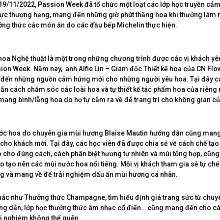
-19/11/2022, Passion Week đã tổ chức một loạt các lớp học truyền cảm
c thượng hạng, mang đến những giờ phút thăng hoa khi thưởng lãm 
ởng thức các món ăn do các đầu bếp Michelin thực hiện.
oa Nghệ thuật là một trong những chương trình được các vị khách yêu
on Week. Năm nay, anh Alfie Lin – Giám đốc Thiết kế hoa của CN Flo
 đến những nguồn cảm hứng mới cho những người yêu hoa. Tại đây c
n cách chăm sóc các loài hoa và tự thiết kế tác phẩm hoa của riêng
mang bình/lẵng hoa do họ tự cắm ra về để trang trí cho không gian c
ớc hoa do chuyên gia mùi hương Blaise Mautin hướng dẫn cũng mang
 cho khách mời. Tại đây, các học viên đã được chia sẻ về cách chế tạ
 cho đúng cách, cách phân biệt hương tự nhiên và mùi tổng hợp, cũn
o tạo nên các mùi nước hoa nổi tiếng. Mỗi vị khách tham gia sẽ tự ch
g và mang về để trải nghiệm dấu ấn mùi hương cá nhân.
hác như Thưởng thức Champagne, tìm hiểu định giá trang sức từ chuy
ớng dẫn, lớp học thưởng thức âm nhạc cổ điển… cũng mang đến cho cá
ải nghiệm không thể quên.