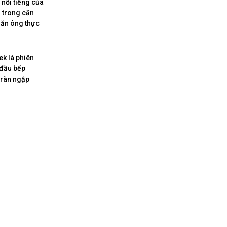
nổi tiếng của
n trong căn
 ăn ông thực
k là phiên
 đầu bếp
tràn ngập