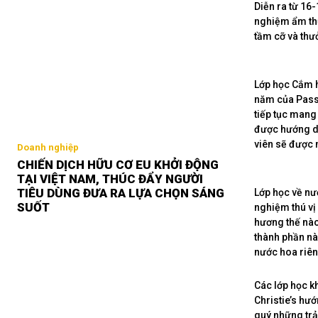
Diễn ra từ 16
nghiệm ẩm thự
tầm cỡ và thư
Lớp học Cắm h
năm của Passi
tiếp tục mang
được hướng dẫ
viên sẽ được 
Doanh nghiệp
CHIẾN DỊCH HỮU CƠ EU KHỞI ĐỘNG
TẠI VIỆT NAM, THÚC ĐẨY NGƯỜI
TIÊU DÙNG ĐƯA RA LỰA CHỌN SÁNG
Lớp học về nư
SUỐT
nghiệm thú vị
hương thế nào
thành phần nà
nước hoa riên
Các lớp học k
Christie’s hư
quý những tr