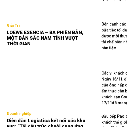
Bên cạnh các 
Giải Trí
bữa tiệc tối đ
LOEWE ESENCIA – BA PHIÊN BẢN,
được mời thưở
MỘT BẢN SẮC NAM TÍNH VƯỢT
tài chế biến 
THỜI GIAN
bàn tiệc.
Các vị khách 
Ngày 16/11, đ
của ông hấp d
ẩm thực cân b
khách sạn Cont
17/11đã mang 
Doanh nghiệp
Đầu bếp Paolo
Diễn đàn Logistics kết nối các khu
khách thế giớ
vực: “Tái cấu trúc chuỗi cung ứng