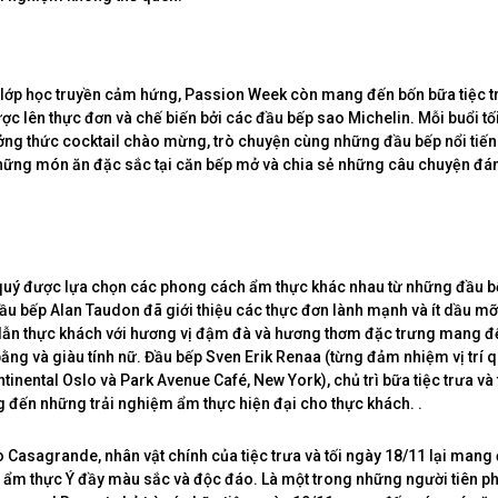
lớp học truyền cảm hứng, Passion Week còn mang đến bốn bữa tiệc t
ược lên thực đơn và chế biến bởi các đầu bếp sao Michelin. Mỗi buổi tố
ng thức cocktail chào mừng, trò chuyện cùng những đầu bếp nổi tiến
những món ăn đặc sắc tại căn bếp mở và chia sẻ những câu chuyện đá
quý được lựa chọn các phong cách ẩm thực khác nhau từ những đầu b
ầu bếp Alan Taudon đã giới thiệu các thực đơn lành mạnh và ít dầu m
ẫn thực khách với hương vị đậm đà và hương thơm đặc trưng mang đế
ằng và giàu tính nữ. Đầu bếp Sven Erik Renaa (từng đảm nhiệm vị trí q
inental Oslo và Park Avenue Café, New York), chủ trì bữa tiệc trưa và 
đến những trải nghiệm ẩm thực hiện đại cho thực khách. .
 Casagrande, nhân vật chính của tiệc trưa và tối ngày 18/11 lại mang
i ẩm thực Ý đầy màu sắc và độc đáo. Là một trong những người tiên 