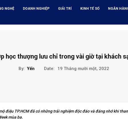
NG NGHỆ
DOANH NGHIỆP
GIẢI TRÍ
KINH TẾ SỐ
NGÂN HÀN
p học thượng lưu chỉ trong vài giờ tại khách 
By:
Yến
Date:
19 Tháng mười một, 2022
 mộ điệu TP.HCM đã có những trải nghiệm độc đáo và đáng nhớ khi tham
Week mùa ba.