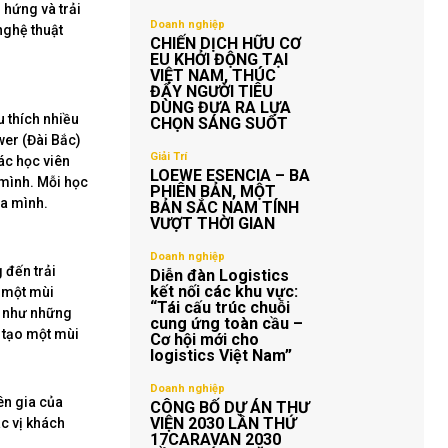
 hứng và trải
Doanh nghiệp
nghệ thuật
CHIẾN DỊCH HỮU CƠ
EU KHỞI ĐỘNG TẠI
VIỆT NAM, THÚC
ĐẨY NGƯỜI TIÊU
DÙNG ĐƯA RA LỰA
 thích nhiều
CHỌN SÁNG SUỐT
wer (Đài Bắc)
Giải Trí
ác học viên
LOEWE ESENCIA – BA
 mình. Mỗi học
PHIÊN BẢN, MỘT
ủa mình.
BẢN SẮC NAM TÍNH
VƯỢT THỜI GIAN
Doanh nghiệp
 đến trải
Diễn đàn Logistics
kết nối các khu vực:
o một mùi
“Tái cấu trúc chuỗi
g như những
cung ứng toàn cầu –
ế tạo một mùi
Cơ hội mới cho
logistics Việt Nam”
Doanh nghiệp
ên gia của
CÔNG BỐ DỰ ÁN THƯ
VIỆN 2030 LẦN THỨ
c vị khách
17CARAVAN 2030