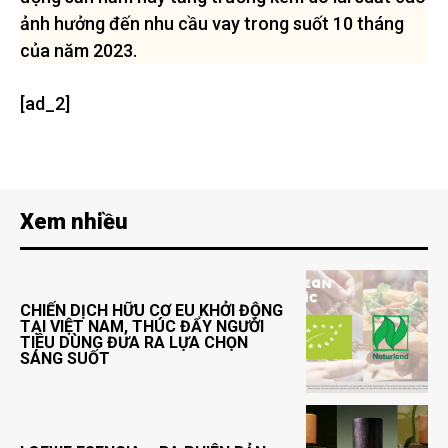
ảnh hưởng đến nhu cầu vay trong suốt 10 tháng
của năm 2023.
[ad_2]
Xem nhiều
CHIẾN DỊCH HỮU CƠ EU KHỞI ĐỘNG
TẠI VIỆT NAM, THÚC ĐẨY NGƯỜI
TIÊU DÙNG ĐƯA RA LỰA CHỌN
SÁNG SUỐT