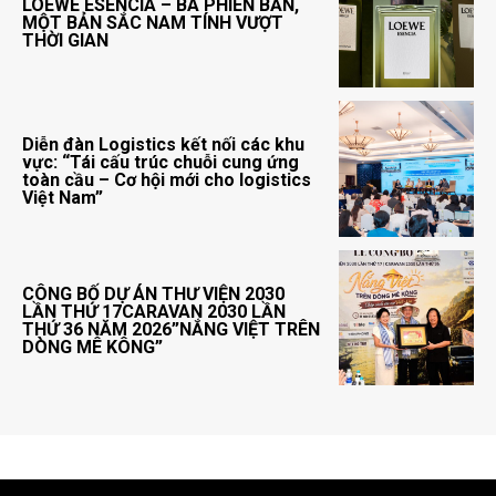
LOEWE ESENCIA – BA PHIÊN BẢN,
MỘT BẢN SẮC NAM TÍNH VƯỢT
THỜI GIAN
Diễn đàn Logistics kết nối các khu
vực: “Tái cấu trúc chuỗi cung ứng
toàn cầu – Cơ hội mới cho logistics
Việt Nam”
CÔNG BỐ DỰ ÁN THƯ VIỆN 2030
LẦN THỨ 17CARAVAN 2030 LẦN
THỨ 36 NĂM 2026”NẮNG VIỆT TRÊN
DÒNG MÊ KÔNG”