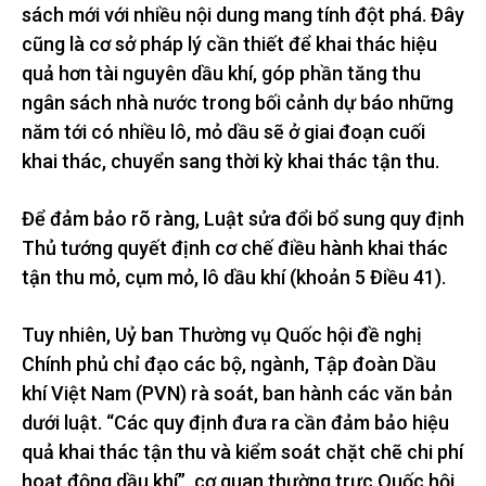
sách mới với nhiều nội dung mang tính đột phá. Đây
cũng là cơ sở pháp lý cần thiết để khai thác hiệu
quả hơn tài nguyên dầu khí, góp phần tăng thu
ngân sách nhà nước trong bối cảnh dự báo những
năm tới có nhiều lô, mỏ dầu sẽ ở giai đoạn cuối
khai thác, chuyển sang thời kỳ khai thác tận thu.
Để đảm bảo rõ ràng, Luật sửa đổi bổ sung quy định
Thủ tướng quyết định cơ chế điều hành khai thác
tận thu mỏ, cụm mỏ, lô dầu khí (khoản 5 Điều 41).
Tuy nhiên, Uỷ ban Thường vụ Quốc hội đề nghị
Chính phủ chỉ đạo các bộ, ngành, Tập đoàn Dầu
khí Việt Nam (PVN) rà soát, ban hành các văn bản
dưới luật. “Các quy định đưa ra cần đảm bảo hiệu
quả khai thác tận thu và kiểm soát chặt chẽ chi phí
hoạt động dầu khí”, cơ quan thường trực Quốc hội