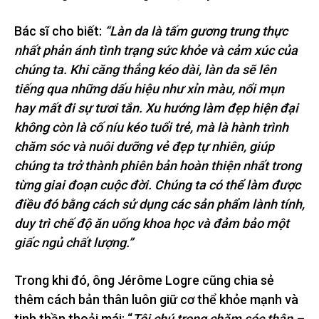
Bác sĩ cho biết:
“Làn da là tấm gương trung thực
nhất phản ánh tình trạng sức khỏe và cảm xúc của
chúng ta. Khi căng thẳng kéo dài, làn da sẽ lên
tiếng qua những dấu hiệu như xỉn màu, nổi mụn
hay mất đi sự tươi tắn. Xu hướng làm đẹp hiện đại
không còn là cố níu kéo tuổi trẻ, mà là hành trình
chăm sóc và nuôi dưỡng vẻ đẹp tự nhiên, giúp
chúng ta trở thành phiên bản hoàn thiện nhất trong
từng giai đoạn cuộc đời. Chúng ta có thể làm được
điều đó bằng cách sử dụng các sản phẩm lành tính,
duy trì chế độ ăn uống khoa học và đảm bảo một
giấc ngủ chất lượng.”
Trong khi đó, ông Jérôme Logre cũng chia sẻ
thêm cách bản thân luôn giữ cơ thể khỏe mạnh và
tinh thần thoải mái: “
Tôi chú trọng chăm sóc thân –