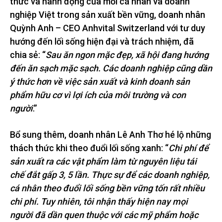
thức và hành động của mỗi cá nhân và doanh
nghiệp Việt trong sản xuất bền vững, doanh nhân
Quỳnh Anh – CEO Anhvital Switzerland với tư duy
hướng đến lối sống hiện đại và trách nhiệm, đã
chia sẻ: “
Sau ăn ngon mặc đẹp, xã hội đang hướng
đến ăn sạch mặc sạch. Các doanh nghiệp cũng dần
ý thức hơn về việc sản xuất và kinh doanh sản
phẩm hữu cơ vì lợi ích của môi trường và con
người
.”
Bổ sung thêm, doanh nhân Lê Anh Thơ hé lộ những
thách thức khi theo đuổi lối sống xanh: “
Chi phí để
sản xuất ra các vật phẩm làm từ nguyên liệu tái
chế đắt gấp 3, 5 lần. Thực sự để các doanh nghiệp,
cá nhân theo đuổi lối sống bền vững tốn rất nhiều
chi phí. Tuy nhiên, tôi nhận thấy hiện nay mọi
người đã dần quen thuộc với các mỹ phẩm hoặc