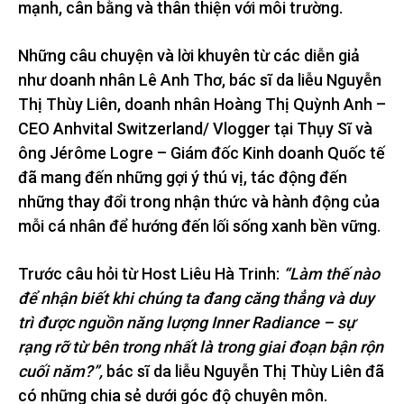
mạnh, cân bằng và thân thiện với môi trường.
Những câu chuyện và lời khuyên từ các diễn giả
như doanh nhân Lê Anh Thơ, bác sĩ da liễu Nguyễn
Thị Thùy Liên, doanh nhân Hoàng Thị Quỳnh Anh –
CEO Anhvital Switzerland/ Vlogger tại Thụy Sĩ và
ông Jérôme Logre – Giám đốc Kinh doanh Quốc tế
đã mang đến những gợi ý thú vị, tác động đến
những thay đổi trong nhận thức và hành động của
mỗi cá nhân để hướng đến lối sống xanh bền vững.
Trước câu hỏi từ Host Liêu Hà Trinh:
“Làm thế nào
để nhận biết khi chúng ta đang căng thẳng và duy
trì được nguồn năng lượng Inner Radiance – sự
rạng rỡ từ bên trong nhất là trong giai đoạn bận rộn
cuối năm?”,
bác sĩ da liễu Nguyễn Thị Thùy Liên đã
có những chia sẻ dưới góc độ chuyên môn.