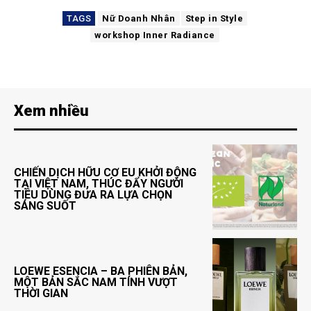
TAGS
Nữ Doanh Nhân
Step in Style
workshop Inner Radiance
Xem nhiều
CHIẾN DỊCH HỮU CƠ EU KHỞI ĐỘNG
TẠI VIỆT NAM, THÚC ĐẨY NGƯỜI
TIÊU DÙNG ĐƯA RA LỰA CHỌN
SÁNG SUỐT
LOEWE ESENCIA – BA PHIÊN BẢN,
MỘT BẢN SẮC NAM TÍNH VƯỢT
THỜI GIAN