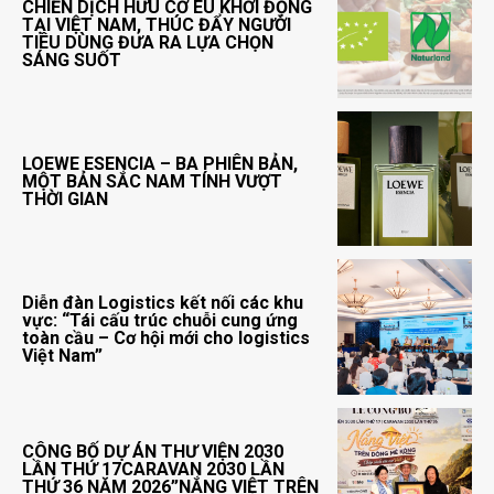
CHIẾN DỊCH HỮU CƠ EU KHỞI ĐỘNG
TẠI VIỆT NAM, THÚC ĐẨY NGƯỜI
TIÊU DÙNG ĐƯA RA LỰA CHỌN
SÁNG SUỐT
LOEWE ESENCIA – BA PHIÊN BẢN,
MỘT BẢN SẮC NAM TÍNH VƯỢT
THỜI GIAN
Diễn đàn Logistics kết nối các khu
vực: “Tái cấu trúc chuỗi cung ứng
toàn cầu – Cơ hội mới cho logistics
Việt Nam”
CÔNG BỐ DỰ ÁN THƯ VIỆN 2030
LẦN THỨ 17CARAVAN 2030 LẦN
THỨ 36 NĂM 2026”NẮNG VIỆT TRÊN