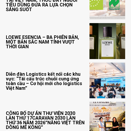
TẠI VIỆT NAM, THÚC ĐẨY NGƯỜI
TIÊU DÙNG ĐƯA RA LỰA CHỌN
SÁNG SUỐT
LOEWE ESENCIA – BA PHIÊN BẢN,
MỘT BẢN SẮC NAM TÍNH VƯỢT
THỜI GIAN
Diễn đàn Logistics kết nối các khu
vực: “Tái cấu trúc chuỗi cung ứng
toàn cầu – Cơ hội mới cho logistics
Việt Nam”
CÔNG BỐ DỰ ÁN THƯ VIỆN 2030
LẦN THỨ 17CARAVAN 2030 LẦN
THỨ 36 NĂM 2026”NẮNG VIỆT TRÊN
DÒNG MÊ KÔNG”