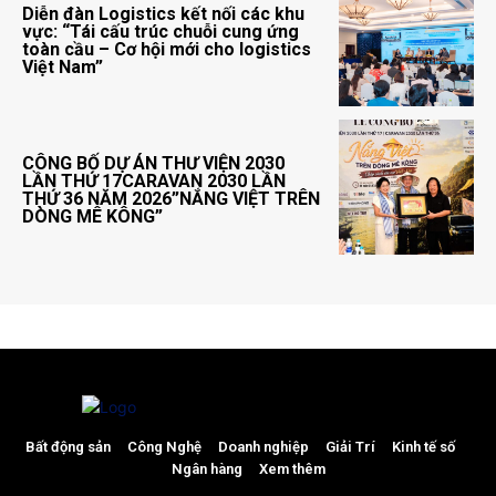
Diễn đàn Logistics kết nối các khu
vực: “Tái cấu trúc chuỗi cung ứng
toàn cầu – Cơ hội mới cho logistics
Việt Nam”
CÔNG BỐ DỰ ÁN THƯ VIỆN 2030
LẦN THỨ 17CARAVAN 2030 LẦN
THỨ 36 NĂM 2026”NẮNG VIỆT TRÊN
DÒNG MÊ KÔNG”
Bất động sản
Công Nghệ
Doanh nghiệp
Giải Trí
Kinh tế số
Ngân hàng
Xem thêm