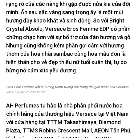
rạng rỡ của các nàng khi gặp được nửa kia của đời
mình. Ẩn sau sắc vàng sang trọng ấy là một mùi
hương đầy khao khát và sinh động. So với Bright
Crystal Absolu, Versace Eros Femme EDP có phần
chững chạc hơn với sự bổ trợ của đàn hương và gỗ.
Nhưng cũng không kém phần gợi cảm với hương
thơm của hoa nhài sambac cùng hoa mẫu đơn là
hiện thân cho vẻ đẹp thiếu nữ tuổi xuân thì, tự do
bừng nở cảm xúc yêu đương.
Eros Pour Femme vốn là hương thơm tượng đài trong thế giới nước hoa Versace
với sự quyến rũ đặc trưng
AH Perfumes tự hào là nhà phân phối nước hoa
chính hãng của thương hiệu Versace tại Việt Nam
với cửa hàng tại TTTM Takashimaya, Diamond
Plaza, TTMS Robins Crescent Mall, AEON Tân Phú,