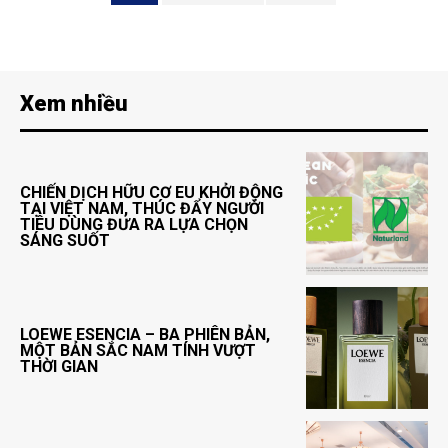
Xem nhiều
CHIẾN DỊCH HỮU CƠ EU KHỞI ĐỘNG
TẠI VIỆT NAM, THÚC ĐẨY NGƯỜI
TIÊU DÙNG ĐƯA RA LỰA CHỌN
SÁNG SUỐT
LOEWE ESENCIA – BA PHIÊN BẢN,
MỘT BẢN SẮC NAM TÍNH VƯỢT
THỜI GIAN