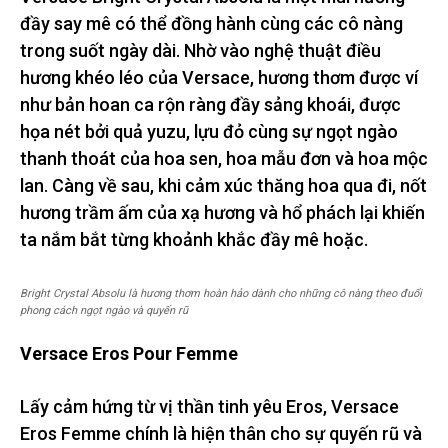
đầy say mê có thể đồng hành cùng các cô nàng
trong suốt ngày dài. Nhờ vào nghệ thuật điều
hương khéo léo của Versace, hương thơm được ví
như bản hoan ca rộn ràng đầy sảng khoái, được
họa nét bởi quả yuzu, lựu đỏ cùng sự ngọt ngào
thanh thoát của hoa sen, hoa mẫu đơn và hoa mộc
lan. Càng về sau, khi cảm xúc thăng hoa qua đi, nốt
hương trầm ấm của xạ hương và hổ phách lại khiến
ta nắm bắt từng khoảnh khắc đầy mê hoặc.
Bright Crystal Absolu là hương thơm hoàn hảo dành cho những cô nàng theo đuổi
phong cách ngọt ngào và quyến rũ
Versace Eros Pour Femme
Lấy cảm hứng từ vị thần tinh yêu Eros, Versace
Eros Femme chính là hiện thân cho sự quyến rũ và