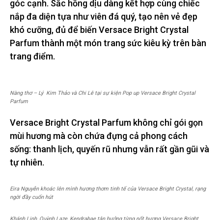
góc cạnh. Sắc hồng dịu dàng kết hợp cùng chiếc
nắp đa diện tựa như viên đá quý, tạo nên vẻ đẹp
khó cưỡng, đủ để biến Versace Bright Crystal
Parfum thành một món trang sức kiêu kỳ trên bàn
trang điểm.
Nàng thơ – Lý Kim Thảo và Chi Lê tại sự kiện Pop up Versace Bright Crystal
Parfum
Versace Bright Crystal Parfum không chỉ gói gọn
mùi hương mà còn chứa đựng cả phong cách
sống: thanh lịch, quyến rũ nhưng vẫn rất gần gũi và
tự nhiên.
Eira Nguyễn khoác lên mình hương thơm tinh tế của Versace Bright Crystal, rạng
ngời đầy cuốn hút
Khánh Linh, Quỳnh Laze, Kendrabae tận hưởng từng nốt hương Versace Bright