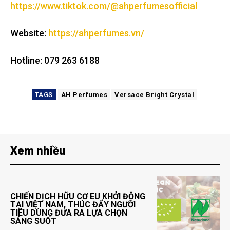
https://www.tiktok.com/@ahperfumesofficial
Website:
https://ahperfumes.vn/
Hotline: 079 263 6188
TAGS
AH Perfumes
Versace Bright Crystal
Xem nhiều
CHIẾN DỊCH HỮU CƠ EU KHỞI ĐỘNG
TẠI VIỆT NAM, THÚC ĐẨY NGƯỜI
TIÊU DÙNG ĐƯA RA LỰA CHỌN
SÁNG SUỐT