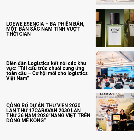
LOEWE ESENCIA – BA PHIÊN BẢN,
MỘT BẢN SẮC NAM TÍNH VƯỢT
THỜI GIAN
Diễn đàn Logistics kết nối các khu
vực: “Tái cấu trúc chuỗi cung ứng
toàn cầu – Cơ hội mới cho logistics
Việt Nam”
CÔNG BỐ DỰ ÁN THƯ VIỆN 2030
LẦN THỨ 17CARAVAN 2030 LẦN
THỨ 36 NĂM 2026”NẮNG VIỆT TRÊN
DÒNG MÊ KÔNG”