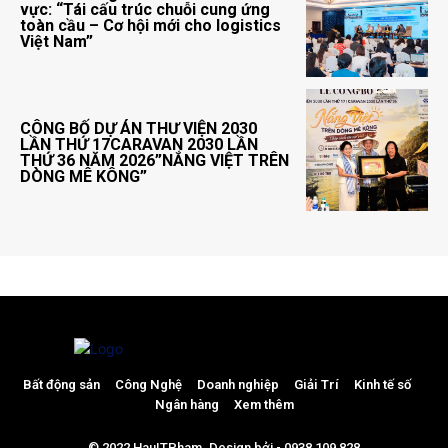
vực: “Tái cấu trúc chuỗi cung ứng
toàn cầu – Cơ hội mới cho logistics
Việt Nam”
CÔNG BỐ DỰ ÁN THƯ VIỆN 2030
LẦN THỨ 17CARAVAN 2030 LẦN
THỨ 36 NĂM 2026”NẮNG VIỆT TRÊN
DÒNG MÊ KÔNG”
Bất động sản
Công Nghệ
Doanh nghiệp
Giải Trí
Kinh tế số
Ngân hàng
Xem thêm
© 2022 HauITPham. Design bởi - 0938 109 828