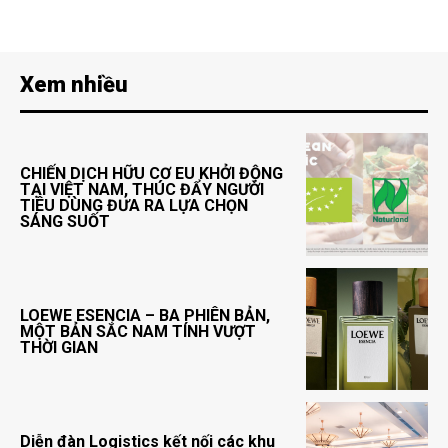
Xem nhiều
CHIẾN DỊCH HỮU CƠ EU KHỞI ĐỘNG
TẠI VIỆT NAM, THÚC ĐẨY NGƯỜI
TIÊU DÙNG ĐƯA RA LỰA CHỌN
SÁNG SUỐT
LOEWE ESENCIA – BA PHIÊN BẢN,
MỘT BẢN SẮC NAM TÍNH VƯỢT
THỜI GIAN
Diễn đàn Logistics kết nối các khu