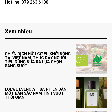
Hotline: 079 263 6188
Xem nhiều
CHIẾN DỊCH HỮU CƠ EU KHỞI ĐỘNG
TẠI VIỆT NAM, THÚC ĐẨY NGƯỜI
TIÊU DÙNG ĐƯA RA LỰA CHỌN
SÁNG SUỐT
LOEWE ESENCIA – BA PHIÊN BẢN,
MỘT BẢN SẮC NAM TÍNH VƯỢT
THỜI GIAN