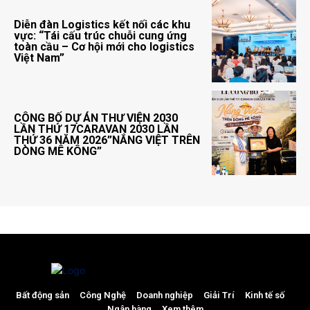
Diễn đàn Logistics kết nối các khu
vực: “Tái cấu trúc chuỗi cung ứng
toàn cầu – Cơ hội mới cho logistics
Việt Nam”
CÔNG BỐ DỰ ÁN THƯ VIỆN 2030
LẦN THỨ 17CARAVAN 2030 LẦN
THỨ 36 NĂM 2026”NẮNG VIỆT TRÊN
DÒNG MÊ KÔNG”
Bất động sản
Công Nghệ
Doanh nghiệp
Giải Trí
Kinh tế số
Ngân hàng
Xem thêm