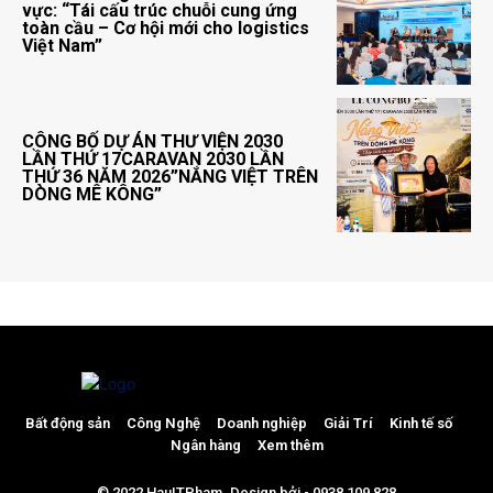
vực: “Tái cấu trúc chuỗi cung ứng
toàn cầu – Cơ hội mới cho logistics
Việt Nam”
CÔNG BỐ DỰ ÁN THƯ VIỆN 2030
LẦN THỨ 17CARAVAN 2030 LẦN
THỨ 36 NĂM 2026”NẮNG VIỆT TRÊN
DÒNG MÊ KÔNG”
Bất động sản
Công Nghệ
Doanh nghiệp
Giải Trí
Kinh tế số
Ngân hàng
Xem thêm
© 2022 HauITPham. Design bởi - 0938 109 828