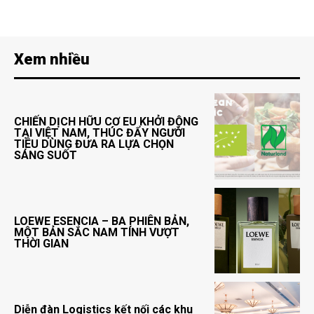
Xem nhiều
CHIẾN DỊCH HỮU CƠ EU KHỞI ĐỘNG
TẠI VIỆT NAM, THÚC ĐẨY NGƯỜI
TIÊU DÙNG ĐƯA RA LỰA CHỌN
SÁNG SUỐT
LOEWE ESENCIA – BA PHIÊN BẢN,
MỘT BẢN SẮC NAM TÍNH VƯỢT
THỜI GIAN
Diễn đàn Logistics kết nối các khu