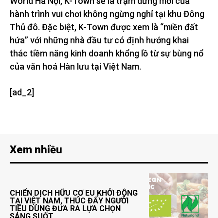
World Hà Nội, K-Town sẽ là trạm dừng mới của
hành trình vui chơi không ngừng nghỉ tại khu Đông
Thủ đô. Đặc biệt, K-Town được xem là “miền đất
hứa” với những nhà đầu tư có định hướng khai
thác tiềm năng kinh doanh khổng lồ từ sự bùng nổ
của văn hoá Hàn lưu tại Việt Nam.
[ad_2]
Xem nhiều
CHIẾN DỊCH HỮU CƠ EU KHỞI ĐỘNG
TẠI VIỆT NAM, THÚC ĐẨY NGƯỜI
TIÊU DÙNG ĐƯA RA LỰA CHỌN
SÁNG SUỐT