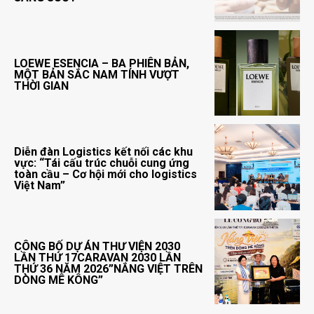
LOEWE ESENCIA – BA PHIÊN BẢN,
MỘT BẢN SẮC NAM TÍNH VƯỢT
THỜI GIAN
Diễn đàn Logistics kết nối các khu
vực: “Tái cấu trúc chuỗi cung ứng
toàn cầu – Cơ hội mới cho logistics
Việt Nam”
CÔNG BỐ DỰ ÁN THƯ VIỆN 2030
LẦN THỨ 17CARAVAN 2030 LẦN
THỨ 36 NĂM 2026”NẮNG VIỆT TRÊN
DÒNG MÊ KÔNG”