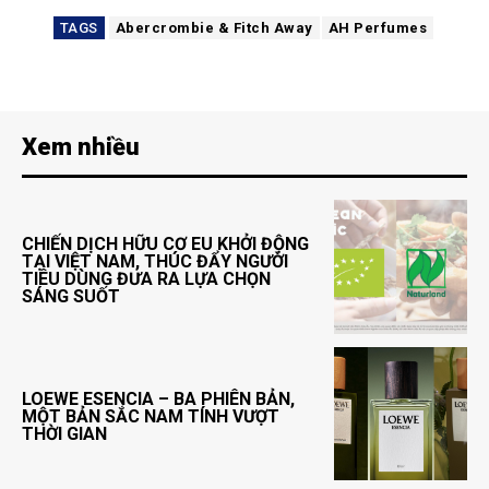
TAGS
Abercrombie & Fitch Away
AH Perfumes
Xem nhiều
CHIẾN DỊCH HỮU CƠ EU KHỞI ĐỘNG
TẠI VIỆT NAM, THÚC ĐẨY NGƯỜI
TIÊU DÙNG ĐƯA RA LỰA CHỌN
SÁNG SUỐT
LOEWE ESENCIA – BA PHIÊN BẢN,
MỘT BẢN SẮC NAM TÍNH VƯỢT
THỜI GIAN