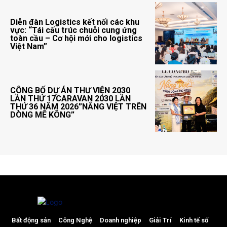
Diễn đàn Logistics kết nối các khu
vực: “Tái cấu trúc chuỗi cung ứng
toàn cầu – Cơ hội mới cho logistics
Việt Nam”
CÔNG BỐ DỰ ÁN THƯ VIỆN 2030
LẦN THỨ 17CARAVAN 2030 LẦN
THỨ 36 NĂM 2026”NẮNG VIỆT TRÊN
DÒNG MÊ KÔNG”
Bất động sản
Công Nghệ
Doanh nghiệp
Giải Trí
Kinh tế số