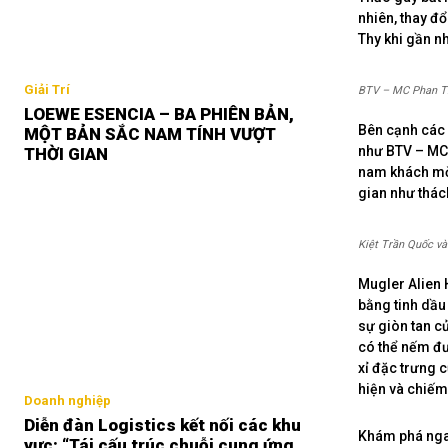
nhiên, thay đ
Thy khi gần n
Giải Trí
BTV – MC Phan Tr
LOEWE ESENCIA – BA PHIÊN BẢN,
Bên cạnh các 
MỘT BẢN SẮC NAM TÍNH VƯỢT
như BTV – MC 
THỜI GIAN
nam khách mờ
gian như thác
Kiệt Trần Quốc v
Mugler Alien 
bằng tinh dầu
sự giòn tan c
có thể nếm đư
xỉ đặc trưng 
hiện và chiếm
Doanh nghiệp
Diễn đàn Logistics kết nối các khu
Khám phá nga
vực: “Tái cấu trúc chuỗi cung ứng