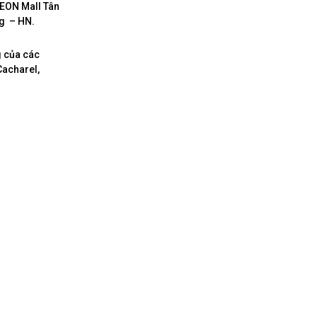
AEON Mall Tân
ng – HN.
g của các
Cacharel,