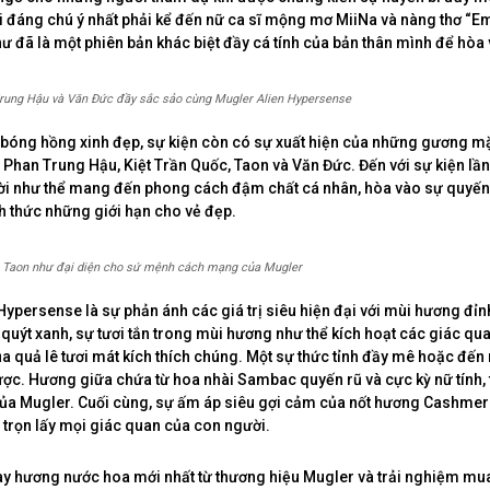
ổi đáng chú ý nhất phải kể đến nữ ca sĩ mộng mơ MiiNa và nàng thơ “Em
hư đã là một phiên bản khác biệt đầy cá tính của bản thân mình để hòa 
ung Hậu và Văn Đức đầy sắc sảo cùng Mugler Alien Hypersense
bóng hồng xinh đẹp, sự kiện còn có sự xuất hiện của những gương mặt
Phan Trung Hậu, Kiệt Trần Quốc, Taon và Văn Đức. Đến với sự kiện lần
i như thể mang đến phong cách đậm chất cá nhân, hòa vào sự quyến
h thức những giới hạn cho vẻ đẹp.
à Taon như đại diện cho sứ mệnh cách mạng của Mugler
Hypersense là sự phản ánh các giá trị siêu hiện đại với mùi hương đỉ
 quýt xanh, sự tươi tắn trong mùi hương như thể kích hoạt các giác qua
ủa quả lê tươi mát kích thích chúng. Một sự thức tỉnh đầy mê hoặc đế
ợc. Hương giữa chứa từ hoa nhài Sambac quyến rũ và cực kỳ nữ tính, 
của Mugler. Cuối cùng, sự ấm áp siêu gợi cảm của nốt hương Cashmer
 trọn lấy mọi giác quan của con người.
y hương nước hoa mới nhất từ thương hiệu Mugler và trải nghiệm m