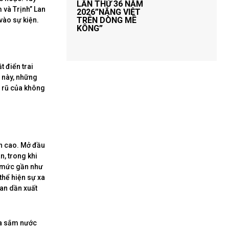
LẦN THỨ 36 NĂM
 và Trịnh” Lan
2026”NẮNG VIỆT
TRÊN DÒNG MÊ
vào sự kiện.
KÔNG”
 điển trai
 này, những
 rũ của không
nh cao. Mở đầu
n, trong khi
n mức gần như
thể hiện sự xa
an dần xuất
ua sắm nước