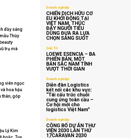
Doanh nghiệp
CHIẾN DỊCH HỮU CƠ
EU KHỞI ĐỘNG TẠI
VIỆT NAM, THÚC
ĐẨY NGƯỜI TIÊU
ch đầy sáng
DÙNG ĐƯA RA LỰA
i mẫu Thùy
CHỌN SÁNG SUỐT
beauty
vũ trụ mà
Giải Trí
LOEWE ESENCIA – BA
PHIÊN BẢN, MỘT
BẢN SẮC NAM TÍNH
VƯỢT THỜI GIAN
Doanh nghiệp
ng viên ngọc
Diễn đàn Logistics
kết nối các khu vực:
y và hoa hậu
“Tái cấu trúc chuỗi
 thân, góp
cung ứng toàn cầu –
Cơ hội mới cho
logistics Việt Nam”
Doanh nghiệp
CÔNG BỐ DỰ ÁN THƯ
VIỆN 2030 LẦN THỨ
ậu Lý Kim
17CARAVAN 2030
ê hoặc. Tuy