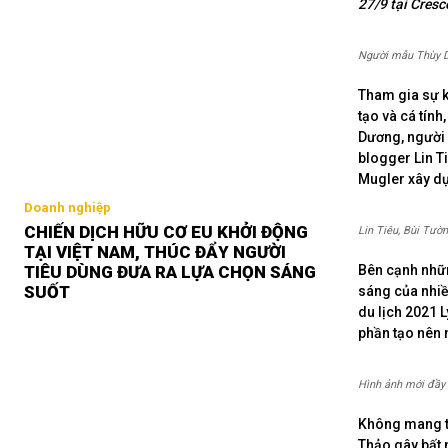
27/9 tại Cresc
Người mẫu Thùy Dư
Tham gia sự k
tạo và cá tín
Dương, người
blogger Lin T
Mugler xây d
Doanh nghiệp
CHIẾN DỊCH HỮU CƠ EU KHỞI ĐỘNG
Lin Tiêu, Bùi Tườ
TẠI VIỆT NAM, THÚC ĐẨY NGƯỜI
Bên cạnh nhữn
TIÊU DÙNG ĐƯA RA LỰA CHỌN SÁNG
SUỐT
sáng của nhiề
du lịch 2021 
phần tạo nên 
Hình ảnh mới đầy 
Không mang th
Thảo gây bất 