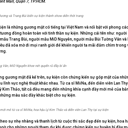
ent Mall, Quận 7, TP.HCM.
ơng và Trang Bùi biến sự kiện thành show diễn thời trang
iện là những gương mặt có tiếng tại Việt Nam và nổi bật với phong cá
h, tương đồng hoàn toàn với tinh thần sự kiện. Những cái tên như: ngườ
 mẫu Trang Bùi, người mẫu MiD Nguyễn, người mẫu Bùi Tường Vân và 
iêu đã xóa mờ đi mọi ranh giới để khiến người ta mãi đắm chìm trong 
ựng.
ng Vân, MiD Nguyễn khoe nét quyến rũ đầy bí ẩn
g gương mặt đã kể trên, sự kiện còn chứng kiến sự góp mặt của nhữ
u lĩnh vực nghệ thuật khác nhau. Từ ca sĩ MiiNa, đến diễn viên Lan Th
Lý Kim Thảo, tất cả đều mang đến những khía cạnh đầy mới mẻ của bản
những màu sắc đầy khác biệt cho sự kiện.
mới mẻ từ ca sĩ MiiNa, hoa hậu Lý Kim Thảo và diễn viên Lan Thy tại sự kiện
eo sự nhẹ nhàng và thanh lịch từ cuộc thi sắc đẹp đến sự kiện, hoa h
ngờ cho những người tham dự khi được chứng kiến sự huyền bí đầy m