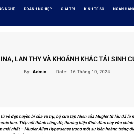
NG NGHỆ
DOANH NGHIỆP
GIẢI TRÍ
KINH TẾ SỐ
NGÂN HÀN
INA, LAN THY VÀ KHOẢNH KHẮC TÁI SINH C
By:
Admin
Date:
16 Tháng 10, 2024
ừ vẻ đẹp huyền bí của vũ trụ, bộ sưu tập Alien của Mugler từ lâu đã là 
i nước hoa. Tiếp nối thành công đó, thương hiệu đình đám này vừa chính
 mới nhất – Mugler Alien Hypersense trong một sự kiện hoành tráng di