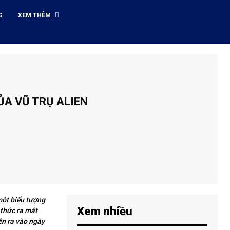
G
XEM THÊM
ỦA VŨ TRỤ ALIEN
một biểu tượng
Xem nhiều
 thức ra mắt
ễn ra vào ngày