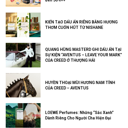
đến 50%++
KIẾN TẠO DẤU ẤN RIÊNG BẰNG HƯƠNG
THƠM CUỐN HÚT TỪ NISHANE
QUANG HÙNG MASTERD GHI DẤU ẤN TẠI
SỰ KIỆN “AVENTUS – LEAVE YOUR MARK”
CỦA CREED Ở THƯỢNG HẢI
HUYỀN THOẠI MÙI HƯƠNG NAM TÍNH
CỦA CREED – AVENTUS
LOEWE Perfumes: Những “Sắc Xanh”
Dành Riêng Cho Người Cha Hiện Đại