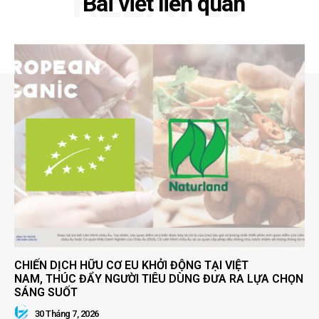
RELATED
Bài viết liên quan
CHIẾN DỊCH HỮU CƠ EU KHỞI ĐỘNG TẠI VIỆT
NAM, THÚC ĐẨY NGƯỜI TIÊU DÙNG ĐƯA RA LỰA CHỌN
SÁNG SUỐT
30 Tháng 7, 2026