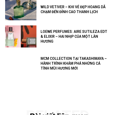
WILD VETIVER – KHI VẺ ĐẸP HOANG DÃ
CHẠM ĐẾN ĐỈNH CAO THANH LỊCH
LOEWE PERFUMES: AIRE SUTILEZA EDT
& ELIXIR – HAI NHỊP CỦA MỘT LÀN
HƯƠNG
MCM COLLECTION TẠI TAKASHIMAYA –
HÀNH TRÌNH KHÁM PHÁ NHỮNG CÁ
TÍNH MÙI HƯƠNG MỚI