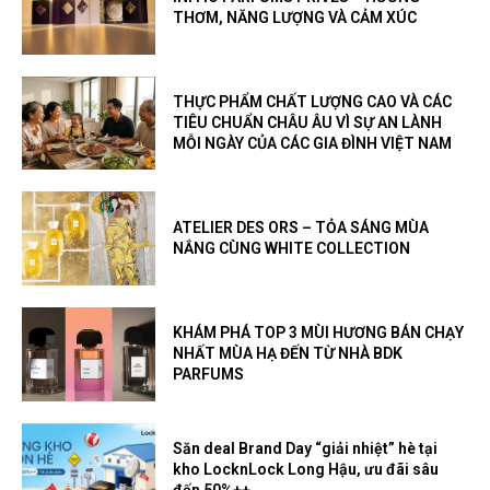
THƠM, NĂNG LƯỢNG VÀ CẢM XÚC
THỰC PHẨM CHẤT LƯỢNG CAO VÀ CÁC
TIÊU CHUẨN CHÂU ÂU VÌ SỰ AN LÀNH
MỖI NGÀY CỦA CÁC GIA ĐÌNH VIỆT NAM
ATELIER DES ORS – TỎA SÁNG MÙA
NẮNG CÙNG WHITE COLLECTION
KHÁM PHÁ TOP 3 MÙI HƯƠNG BÁN CHẠY
NHẤT MÙA HẠ ĐẾN TỪ NHÀ BDK
PARFUMS
Săn deal Brand Day “giải nhiệt” hè tại
kho LocknLock Long Hậu, ưu đãi sâu