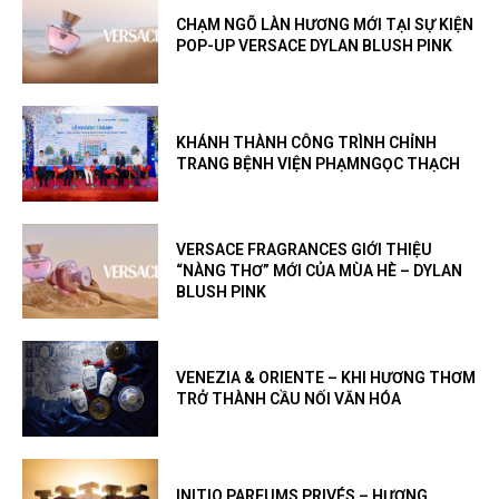
CHẠM NGÕ LÀN HƯƠNG MỚI TẠI SỰ KIỆN
POP-UP VERSACE DYLAN BLUSH PINK
KHÁNH THÀNH CÔNG TRÌNH CHỈNH
TRANG BỆNH VIỆN PHẠMNGỌC THẠCH
VERSACE FRAGRANCES GIỚI THIỆU
“NÀNG THƠ” MỚI CỦA MÙA HÈ – DYLAN
BLUSH PINK
VENEZIA & ORIENTE – KHI HƯƠNG THƠM
TRỞ THÀNH CẦU NỐI VĂN HÓA
INITIO PARFUMS PRIVÉS – HƯƠNG