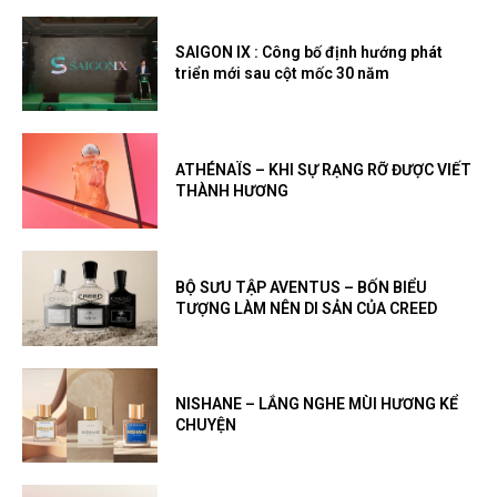
SAIGON IX : Công bố định hướng phát
triển mới sau cột mốc 30 năm
ATHÉNAÏS – KHI SỰ RẠNG RỠ ĐƯỢC VIẾT
THÀNH HƯƠNG
BỘ SƯU TẬP AVENTUS – BỐN BIỂU
TƯỢNG LÀM NÊN DI SẢN CỦA CREED
NISHANE – LẮNG NGHE MÙI HƯƠNG KỂ
CHUYỆN