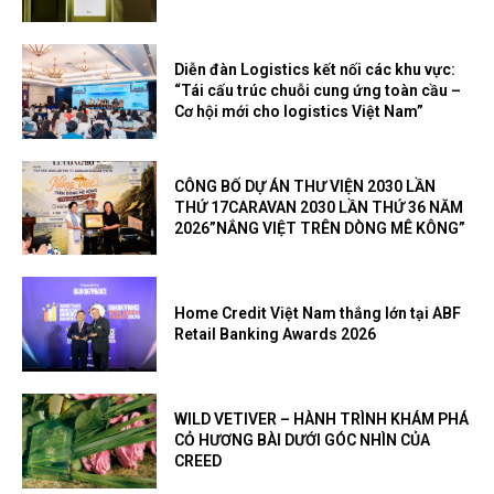
Diễn đàn Logistics kết nối các khu vực:
“Tái cấu trúc chuỗi cung ứng toàn cầu –
Cơ hội mới cho logistics Việt Nam”
CÔNG BỐ DỰ ÁN THƯ VIỆN 2030 LẦN
THỨ 17CARAVAN 2030 LẦN THỨ 36 NĂM
2026”NẮNG VIỆT TRÊN DÒNG MÊ KÔNG”
Home Credit Việt Nam thắng lớn tại ABF
Retail Banking Awards 2026
WILD VETIVER – HÀNH TRÌNH KHÁM PHÁ
CỎ HƯƠNG BÀI DƯỚI GÓC NHÌN CỦA
CREED