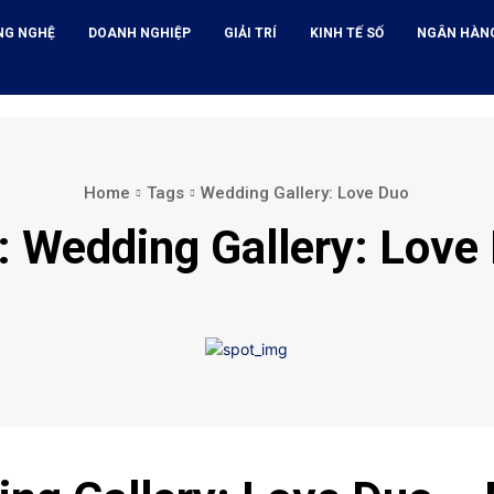
NG NGHỆ
DOANH NGHIỆP
GIẢI TRÍ
KINH TẾ SỐ
NGÂN HÀN
Home
Tags
Wedding Gallery: Love Duo
:
Wedding Gallery: Love