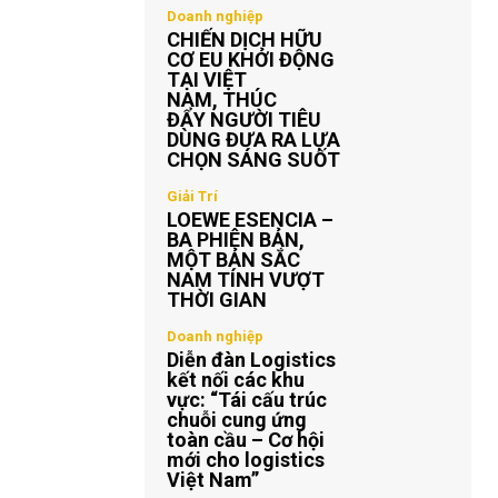
Doanh nghiệp
CHIẾN DỊCH HỮU
CƠ EU KHỞI ĐỘNG
TẠI VIỆT
NAM, THÚC
ĐẨY NGƯỜI TIÊU
DÙNG ĐƯA RA LỰA
CHỌN SÁNG SUỐT
Giải Trí
LOEWE ESENCIA –
BA PHIÊN BẢN,
MỘT BẢN SẮC
NAM TÍNH VƯỢT
THỜI GIAN
Doanh nghiệp
Diễn đàn Logistics
kết nối các khu
vực: “Tái cấu trúc
chuỗi cung ứng
toàn cầu – Cơ hội
mới cho logistics
Việt Nam”