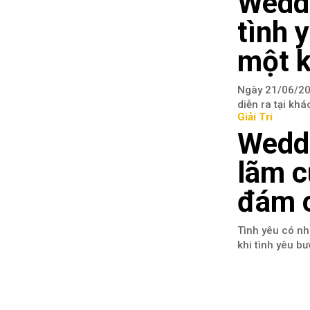
Weddi
tình 
một k
Ngày 21/06/202
diễn ra tại kh
Giải Trí
Weddi
lãm c
đám 
Tình yêu có nh
khi tình yêu bư