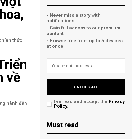
 Một
 hoa,
- Never miss a story with
notifications
- Gain full access to our premium
content
chính thức
- Browse free from up to 5 devices
at once
Triển
n về
UNLOCK ALL
I've read and accept the
Privacy
ồng hành đến
Policy
.
Must read