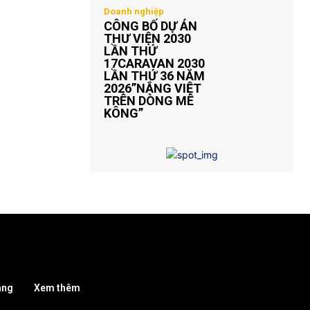
Doanh nghiệp
CÔNG BỐ DỰ ÁN
THƯ VIỆN 2030
LẦN THỨ
17CARAVAN 2030
LẦN THỨ 36 NĂM
2026”NẮNG VIỆT
TRÊN DÒNG MÊ
KÔNG”
àng
Xem thêm