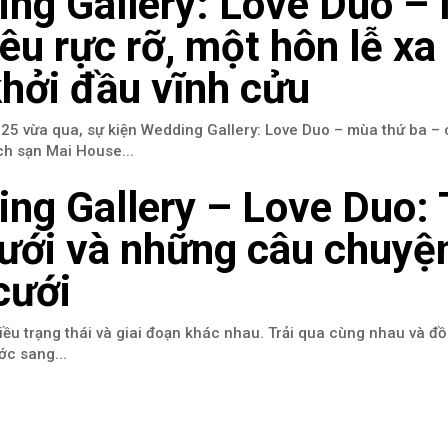
ng Gallery: Love Duo –
yêu rực rỡ, một hôn lễ xa
hởi đầu vĩnh cửu
5 vừa qua, sự kiện Wedding Gallery: Love Duo – mùa thứ ba – 
ách sạn Mai House...
ng Gallery – Love Duo: 
ưới và những câu chuyệ
cưới
iều trạng thái và giai đoạn khác nhau. Trải qua cùng nhau và đ
ớc sang...