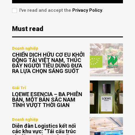
I've read and accept the
Privacy Policy
.
Must read
Doanh nghiệp
CHIẾN DỊCH HỮU CƠ EU KHỞI
ĐỘNG TẠI VIỆT NAM, THÚC
ĐẨY NGƯỜI TIÊU DÙNG ĐƯA
RA LỰA CHỌN SÁNG SUỐT
Giải Trí
LOEWE ESENCIA – BA PHIÊN
BẢN, MỘT BẢN SẮC NAM
TÍNH VƯỢT THỜI GIAN
Doanh nghiệp
Diễn đàn Logistics kết nối
các khu vực: “Tái cấu trúc