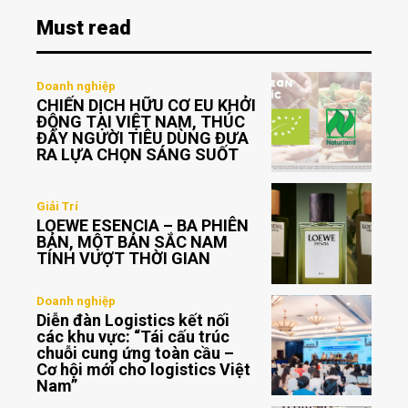
Must read
Doanh nghiệp
CHIẾN DỊCH HỮU CƠ EU KHỞI
ĐỘNG TẠI VIỆT NAM, THÚC
ĐẨY NGƯỜI TIÊU DÙNG ĐƯA
RA LỰA CHỌN SÁNG SUỐT
Giải Trí
LOEWE ESENCIA – BA PHIÊN
BẢN, MỘT BẢN SẮC NAM
TÍNH VƯỢT THỜI GIAN
Doanh nghiệp
Diễn đàn Logistics kết nối
các khu vực: “Tái cấu trúc
chuỗi cung ứng toàn cầu –
Cơ hội mới cho logistics Việt
Nam”