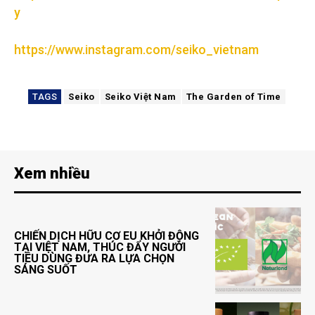
y
https://www.instagram.com/seiko_vietnam
TAGS
Seiko
Seiko Việt Nam
The Garden of Time
Xem nhiều
CHIẾN DỊCH HỮU CƠ EU KHỞI ĐỘNG
TẠI VIỆT NAM, THÚC ĐẨY NGƯỜI
TIÊU DÙNG ĐƯA RA LỰA CHỌN
SÁNG SUỐT