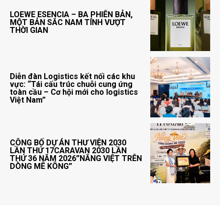
LOEWE ESENCIA – BA PHIÊN BẢN,
MỘT BẢN SẮC NAM TÍNH VƯỢT
THỜI GIAN
Diễn đàn Logistics kết nối các khu
vực: “Tái cấu trúc chuỗi cung ứng
toàn cầu – Cơ hội mới cho logistics
Việt Nam”
CÔNG BỐ DỰ ÁN THƯ VIỆN 2030
LẦN THỨ 17CARAVAN 2030 LẦN
THỨ 36 NĂM 2026”NẮNG VIỆT TRÊN
DÒNG MÊ KÔNG”