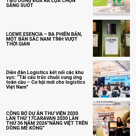
TIÊU DÙNG ĐƯA RA LỰA CHỌN
SÁNG SUỐT
LOEWE ESENCIA – BA PHIÊN BẢN,
MỘT BẢN SẮC NAM TÍNH VƯỢT
THỜI GIAN
Diễn đàn Logistics kết nối các khu
vực: “Tái cấu trúc chuỗi cung ứng
toàn cầu – Cơ hội mới cho logistics
Việt Nam”
CÔNG BỐ DỰ ÁN THƯ VIỆN 2030
LẦN THỨ 17CARAVAN 2030 LẦN
THỨ 36 NĂM 2026”NẮNG VIỆT TRÊN
DÒNG MÊ KÔNG”