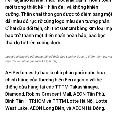
mới trong thiết kế – hiện đại, và không khiên
cưỡng. Thân chai thon gọn được tô điểm bằng một
dải màu đỏ rực rỡ cùng logo màu đen tương phản.
Ở hai đầu đối tiện, chi tiết Gancini bằng kim loại mạ
bạc trở thành một điển nhấn hoàn hảo, bao bọc
thân lọ từ trên xuống dưới.
Lưu giữ những chi tiết mang tính cổ điển, Red Leather được tô điểm thêm bởi nét
hiện đại và tinh tế qua thiết kế lọ hương
AH Perfumes tự hào là nhà phân phối nước hoa
chính hãng của thương hiệu Ferragamo với hệ
thống cửa hàng tại các TTTM Takashimaya,
Diamond, Robins Crescent Mall, AEON Tân Phú,
Bình Tân – TP.HCM và TTTM Lotte Hà Nội, Lotte
West Lake, AEON Long Biên, và AEON Hà Đông.