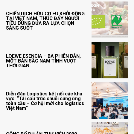
CHIẾN DỊCH HỮU CƠ EU KHỞI ĐỘNG
TẠI VIỆT NAM, THÚC ĐẨY NGƯỜI
TIÊU DÙNG ĐƯA RA LỰA CHỌN
SÁNG SUỐT
LOEWE ESENCIA – BA PHIÊN BẢN,
MỘT BẢN SẮC NAM TÍNH VƯỢT
THỜI GIAN
Diễn đàn Logistics kết nối các khu
vực: “Tái cấu trúc chuỗi cung ứng
toàn cầu – Cơ hội mới cho logistics
Việt Nam”