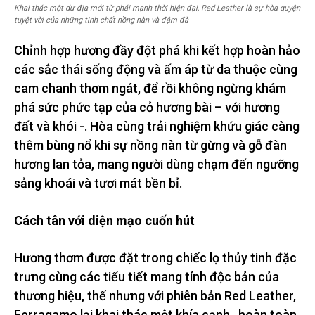
Khai thác một dư địa mới từ phái mạnh thời hiện đại, Red Leather là sự hòa quyện
tuyệt vời của những tinh chất nồng nàn và đậm đà
Chỉnh hợp hương đầy đột phá khi kết hợp hoàn hảo
các sắc thái sống động và ấm áp từ da thuộc cùng
cam chanh thơm ngát, để rồi không ngừng khám
phá sức phức tạp của cỏ hương bài – với hương
đất và khói -. Hòa cùng trải nghiệm khứu giác càng
thêm bùng nổ khi sự nồng nàn từ gừng và gỗ đàn
hương lan tỏa, mang người dùng chạm đến ngưỡng
sảng khoái và tươi mát bền bỉ.
Cách tân với diện mạo cuốn hút
Hương thơm được đặt trong chiếc lọ thủy tinh đặc
trưng cùng các tiểu tiết mang tính độc bản của
thương hiệu, thế nhưng với phiên bản Red Leather,
Ferragamo lại khai thác một khía cạnh hoàn toàn