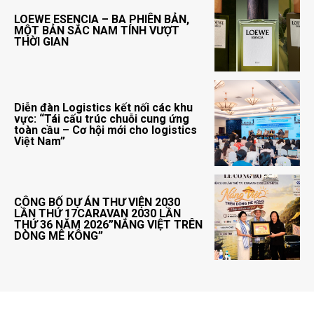
LOEWE ESENCIA – BA PHIÊN BẢN,
MỘT BẢN SẮC NAM TÍNH VƯỢT
THỜI GIAN
Diễn đàn Logistics kết nối các khu
vực: “Tái cấu trúc chuỗi cung ứng
toàn cầu – Cơ hội mới cho logistics
Việt Nam”
CÔNG BỐ DỰ ÁN THƯ VIỆN 2030
LẦN THỨ 17CARAVAN 2030 LẦN
THỨ 36 NĂM 2026”NẮNG VIỆT TRÊN
DÒNG MÊ KÔNG”