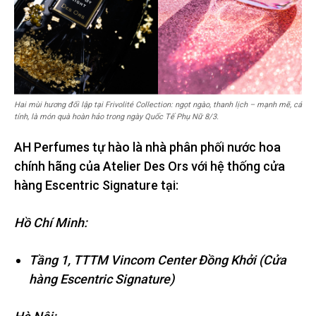
Hai mùi hương đối lập tại Frivolité Collection: ngọt ngào, thanh lịch – mạnh mẽ, cá
tính, là món quà hoàn hảo trong ngày Quốc Tế Phụ Nữ 8/3.
AH Perfumes tự hào là nhà phân phối nước hoa
chính hãng của Atelier Des Ors với hệ thống cửa
hàng Escentric Signature tại:
Hồ Chí Minh:
Tầng 1, TTTM Vincom Center Đồng Khởi (Cửa
hàng Escentric Signature)