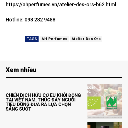
https://ahperfumes.vn/atelier-des-ors-b62.html
Hotline: 098 282 9488
TAGS
AH Perfumes
Atelier Des Ors
Xem nhiều
CHIẾN DỊCH HỮU CƠ EU KHỞI ĐỘNG
TẠI VIỆT NAM, THÚC ĐẨY NGƯỜI
TIÊU DÙNG ĐƯA RA LỰA CHỌN
SÁNG SUỐT