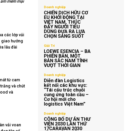
òa âm mềm mại
Doanh nghiệp
CHIẾN DỊCH HỮU CƠ
EU KHỞI ĐỘNG TẠI
VIỆT NAM, THÚC
ĐẨY NGƯỜI TIÊU
DÙNG ĐƯA RA LỰA
ua các lớp vải
CHỌN SÁNG SUỐT
n giao hưởng
Giải Trí
ữa lâu đài
LOEWE ESENCIA – BA
PHIÊN BẢN, MỘT
BẢN SẮC NAM TÍNH
VƯỢT THỜI GIAN
Doanh nghiệp
 mát từ cam
Diễn đàn Logistics
kết nối các khu vực:
trắng và chút
“Tái cấu trúc chuỗi
wood và
cung ứng toàn cầu –
Cơ hội mới cho
logistics Việt Nam”
Doanh nghiệp
CÔNG BỐ DỰ ÁN THƯ
VIỆN 2030 LẦN THỨ
làn vải voan
17CARAVAN 2030