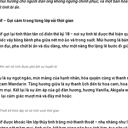
 mùi hương cho người đàn ông không ngừng chinh phục, và một bản h
 tính bí ẩn.
f – Gợi cảm trong từng lớp vải thời gian
f gợi lại tinh thần tân cổ điển thế kỷ 18 – nơi sự tinh tế được thể hiện q
iếc váy bồng bềnh pha giữa nét mờ ảo và trong suốt. Mùi hương là bả
ện đại, pha chút bí ẩn và dịu dàng, như một nàng thơ lặng lẽ bước đi gi
Khi nét nữ tính được phủ bởi sự huyển bí
 là sự ngọt ngào, mịn màng của hạnh nhân, hòa quyện cùng vị thanh
am Mandarin. Tầng hương giữa là sự thanh lịch đến từ hoa cam, hoa 
 mại. Kết lại là sự ấm áp của gỗ đàn hương, hương Vanilla, Akigala 
 lại cảm giác mượt mà và đầy mê hoặc.
Thiết kế khơi dậy vẻ nữ tính vượt thời gian
if được khoác lên lớp thủy tinh trắng mờ thanh thoát – nhẹ nhàng như 