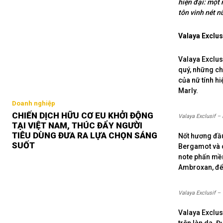
hiện đại: một
tôn vinh nét nữ
Valaya Exclusi
Valaya Exclusi
quý, những ch
của nữ tính hi
Marly.
Doanh nghiệp
CHIẾN DỊCH HỮU CƠ EU KHỞI ĐỘNG
Valaya Exclusif – 
TẠI VIỆT NAM, THÚC ĐẨY NGƯỜI
TIÊU DÙNG ĐƯA RA LỰA CHỌN SÁNG
Nốt hương đầu
SUỐT
Bergamot và c
note phấn mềm
Ambroxan, để
Valaya Exclusif – 
Valaya Exclus