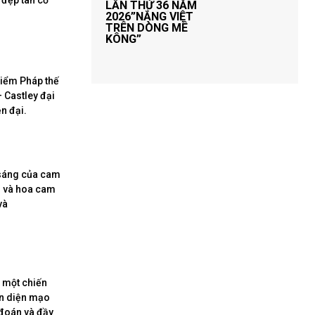
 đẹp tân cổ
LẦN THỨ 36 NĂM
2026”NẮNG VIỆT
TRÊN DÒNG MÊ
KÔNG”
hiểm Pháp thế
 Castley đại
ện đại.
i sáng của cam
g và hoa cam
và
n một chiến
ện diện mạo
 đoán và đầy