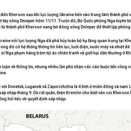
đến Kherson sau khi lực lượng Ukraine tiến vào trung tâm thành phố 
ờ tây sông Dnieper hôm 11/11. Trước đó, Bộ Quốc phòng Nga tuyên bố 
ài từ thành phố Kherson sang bờ đông sông Dnieper để thiết lập phòng
raine nói lực lượng Nga đã phá hủy toàn bộ hạ tầng quan trọng tại Kh
trong đó có hệ thống thông tin liên lạc, lưới điện, nước máy và nhiệt đ
 sĩ Nga phạm hàng trăm tội ác chiến tranh và giết hại dân thường ở K
 luận về thông tin, nhưng nhiều lần phủ nhận các cáo buộc tấn công 
ine.
với Donetsk, Lugansk và Zaporizhzhia là 4 tỉnh ở miền đông và nam 
sáp nhập tháng 9. Dù rút quân, Điện Kremlin cho biết vẫn coi Kherson 
ông hối tiếc về quyết định sáp nhập.