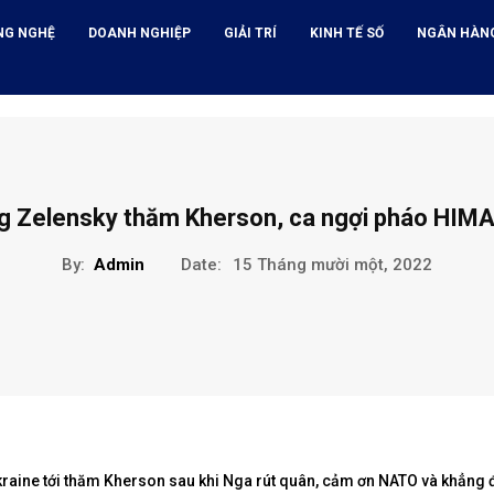
NG NGHỆ
DOANH NGHIỆP
GIẢI TRÍ
KINH TẾ SỐ
NGÂN HÀN
g Zelensky thăm Kherson, ca ngợi pháo HIM
By:
Admin
Date:
15 Tháng mười một, 2022
raine tới thăm Kherson sau khi Nga rút quân, cảm ơn NATO và khẳng 