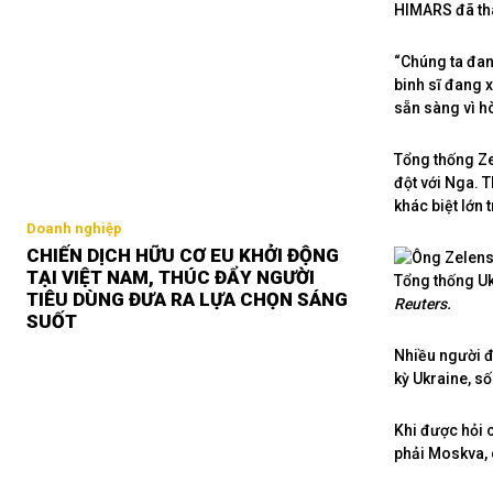
HIMARS đã tha
“Chúng ta đan
binh sĩ đang 
sẵn sàng vì h
Tổng thống Ze
đột với Nga. 
khác biệt lớn 
Doanh nghiệp
CHIẾN DỊCH HỮU CƠ EU KHỞI ĐỘNG
TẠI VIỆT NAM, THÚC ĐẨY NGƯỜI
Tổng thống U
TIÊU DÙNG ĐƯA RA LỰA CHỌN SÁNG
Reuters.
SUỐT
Nhiều người đ
kỳ Ukraine, số
Khi được hỏi 
phải Moskva, 