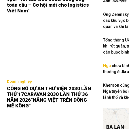
Ảnh:
Reuters
.
toàn cầu – Cơ hội mới cho logistics
Việt Nam”
Ông Zelensky 
các khu vực b
quân và khí t
Tổng thống Uk
khi rút quân, 
cáo buộc binh
Nga
chưa bình
thường ở Ukra
Doanh nghiệp
Kherson cùng 
CÔNG BỐ DỰ ÁN THƯ VIỆN 2030 LẦN
Nga tuyên bố 
THỨ 17CARAVAN 2030 LẦN THỨ 36
lãnh thổ và kh
NĂM 2026”NẮNG VIỆT TRÊN DÒNG
MÊ KÔNG”