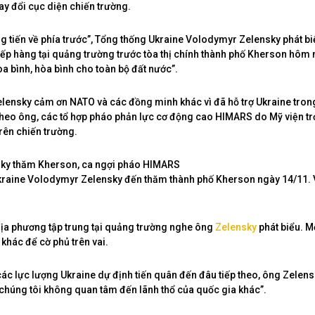
y đổi cục diện chiến trường.
g tiến về phía trước”, Tổng thống Ukraine Volodymyr Zelensky phát bi
xếp hàng tại quảng trường trước tòa thị chính thành phố Kherson hôm 
òa bình, hòa bình cho toàn bộ đất nước”.
lensky cảm ơn NATO và các đồng minh khác vì đã hỗ trợ Ukraine tro
Theo ông, các tổ hợp pháo phản lực cơ động cao HIMARS do Mỹ viện trợ
trên chiến trường.
kraine Volodymyr Zelensky đến thăm thành phố Kherson ngày 14/11. 
ịa phương tập trung tại quảng trường nghe ông
Zelensky
phát biểu. M
 khác để cờ phủ trên vai.
các lực lượng Ukraine dự định tiến quân đến đâu tiếp theo, ông Zelen
chúng tôi không quan tâm đến lãnh thổ của quốc gia khác”.