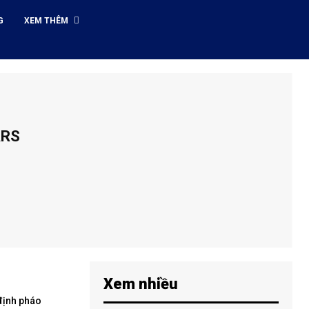
G
XEM THÊM
ARS
Xem nhiều
định pháo