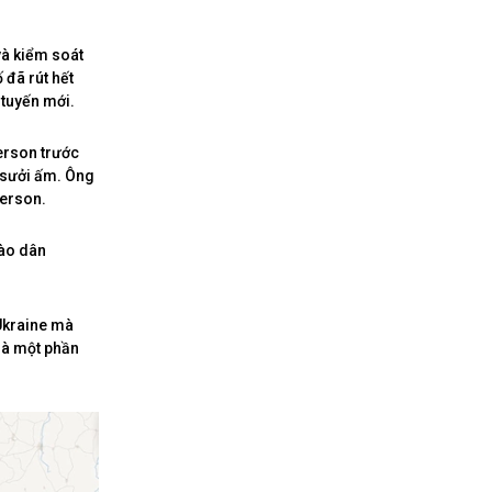
và kiểm soát
đã rút hết
 tuyến mới.
erson trước
ể sưởi ấm. Ông
herson.
vào dân
Ukraine mà
là một phần