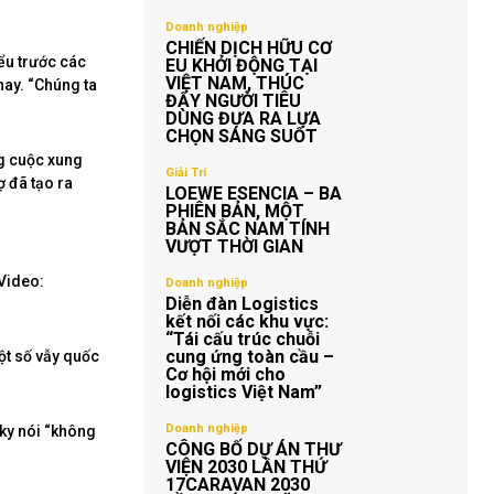
Doanh nghiệp
CHIẾN DỊCH HỮU CƠ
ểu trước các
EU KHỞI ĐỘNG TẠI
VIỆT NAM, THÚC
nay. “Chúng ta
ĐẨY NGƯỜI TIÊU
DÙNG ĐƯA RA LỰA
CHỌN SÁNG SUỐT
ng cuộc xung
Giải Trí
 đã tạo ra
LOEWE ESENCIA – BA
PHIÊN BẢN, MỘT
BẢN SẮC NAM TÍNH
VƯỢT THỜI GIAN
Video:
Doanh nghiệp
Diễn đàn Logistics
kết nối các khu vực:
“Tái cấu trúc chuỗi
cung ứng toàn cầu –
ột số vẫy quốc
Cơ hội mới cho
logistics Việt Nam”
Doanh nghiệp
sky nói “không
CÔNG BỐ DỰ ÁN THƯ
VIỆN 2030 LẦN THỨ
17CARAVAN 2030