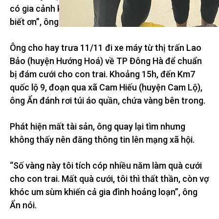
có gia cảnh khó khăn nhưng trả lại của rơi, tôi rất
biết ơn”, ông Ẩn nói.
Ông cho hay trưa 11/11 đi xe máy từ thị trấn Lao
Bảo (huyện Hướng Hoá) về TP Đông Hà để chuẩn
bị đám cưới cho con trai. Khoảng 15h, đến Km7
quốc lộ 9, đoạn qua xã Cam Hiếu (huyện Cam Lộ),
ông Ẩn đánh rơi túi áo quần, chứa vàng bên trong.
Phát hiện mất tài sản, ông quay lại tìm nhưng
không thấy nên đăng thông tin lên mạng xã hội.
“Số vàng này tôi tích cóp nhiều năm làm quà cưới
cho con trai. Mất quà cưới, tôi thì thất thần, còn vợ
khóc um sùm khiến cả gia đình hoảng loạn”, ông
Ẩn nói.