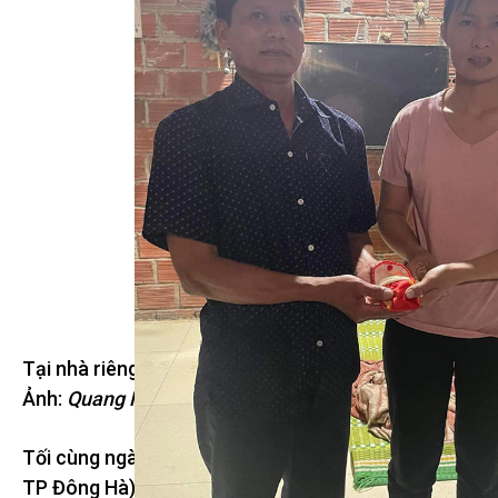
Tại nhà riêng, chị Tuyên trả lại tài sản cho ông Ẩn.
Ảnh:
Quang Hà
Tối cùng ngày, ông Trần Ẩn (58 tuổi, trú phường 1,
TP Đông Hà) đã nhận lại tài sản bị mất. “Chị Tuyên