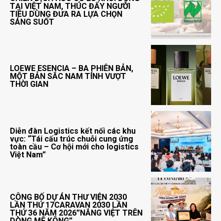
TẠI VIỆT NAM, THÚC ĐẨY NGƯỜI
TIÊU DÙNG ĐƯA RA LỰA CHỌN
SÁNG SUỐT
LOEWE ESENCIA – BA PHIÊN BẢN,
MỘT BẢN SẮC NAM TÍNH VƯỢT
THỜI GIAN
Diễn đàn Logistics kết nối các khu
vực: “Tái cấu trúc chuỗi cung ứng
toàn cầu – Cơ hội mới cho logistics
Việt Nam”
CÔNG BỐ DỰ ÁN THƯ VIỆN 2030
LẦN THỨ 17CARAVAN 2030 LẦN
THỨ 36 NĂM 2026”NẮNG VIỆT TRÊN
DÒNG MÊ KÔNG”