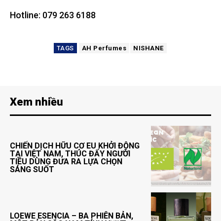
Hotline: 079 263 6188
TAGS
AH Perfumes
NISHANE
Xem nhiều
CHIẾN DỊCH HỮU CƠ EU KHỞI ĐỘNG
TẠI VIỆT NAM, THÚC ĐẨY NGƯỜI
TIÊU DÙNG ĐƯA RA LỰA CHỌN
SÁNG SUỐT
LOEWE ESENCIA – BA PHIÊN BẢN,