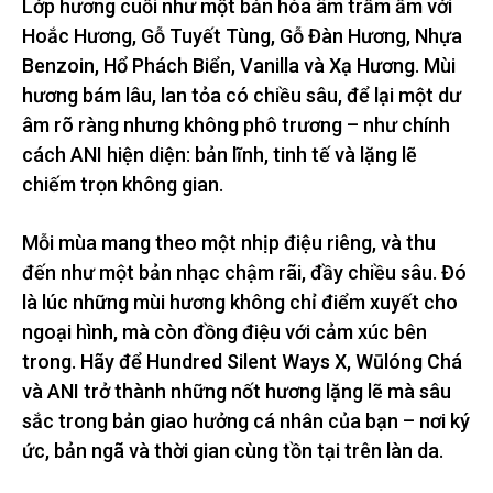
Lớp hương cuối như một bản hòa âm trầm ấm với
Hoắc Hương, Gỗ Tuyết Tùng, Gỗ Đàn Hương, Nhựa
Benzoin, Hổ Phách Biển, Vanilla và Xạ Hương. Mùi
hương bám lâu, lan tỏa có chiều sâu, để lại một dư
âm rõ ràng nhưng không phô trương – như chính
cách ANI hiện diện: bản lĩnh, tinh tế và lặng lẽ
chiếm trọn không gian.
Mỗi mùa mang theo một nhịp điệu riêng, và thu
đến như một bản nhạc chậm rãi, đầy chiều sâu. Đó
là lúc những mùi hương không chỉ điểm xuyết cho
ngoại hình, mà còn đồng điệu với cảm xúc bên
trong. Hãy để Hundred Silent Ways X, Wūlóng Chá
và ANI trở thành những nốt hương lặng lẽ mà sâu
sắc trong bản giao hưởng cá nhân của bạn – nơi ký
ức, bản ngã và thời gian cùng tồn tại trên làn da.