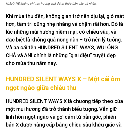
NISHANE không chỉ tạo hương, mà đánh thức bản sắc cá nhân.
Khi mùa thu đến, không gian trở nên dịu lại, gió mát
hơn, tâm trí cũng nhẹ nhàng và chậm rãi hơn. Đó là
lúc những mùi hương mềm mại, có chiều sâu, và
đặc biệt là không quá nồng nàn – trở nên lý tưởng.
Và ba cái tên HUNDRED SILENT WAYS, WŪLÓNG
CHÁ và ANI chính là những “giai điệu” tuyệt đẹp
cho mùa thu năm nay.
HUNDRED SILENT WAYS X – Một cái ôm
ngọt ngào giữa chiều thu
HUNDRED SILENT WAYS X là chương tiếp theo của
một mùi hương đã trở thành biểu tượng. Vẫn giữ
linh hồn ngọt ngào và gợi cảm từ bản gốc, phiên
bản X được nâng cấp bằng chiều sâu khứu giác và