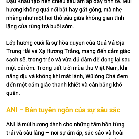
Đậu Khấu tạo nên chiều sâu ấm áp đầy tinh tế. Mùi
hương không quá nổi bật hay gắt gỏng, mà nhẹ
nhàng như một hơi thở sâu giữa không gian tĩnh
lặng của rừng trà buổi sớm.
Lớp hương cuối là sự hòa quyện của Quả Vả Địa
Trung Hải và Xạ Hương Trắng, mang đến cảm giác
sạch sẽ, trong trẻo và vừa đủ đậm để đọng lại sau
một cái ôm. Trong tiết trời mùa thu Việt Nam, khi
nắng dịu và không khí mát lành, Wūlóng Chá đem
đến một cảm giác thanh khiết và cân bằng khó
quên.
ANI – Bản tuyên ngôn của sự sâu sắc
ANI là mùi hương dành cho những tâm hồn từng
trải và sâu lắng — nơi sự ấm áp, sắc sảo và hoài