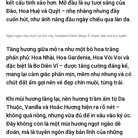
kết cấu tinh xảo hơn. Mở đầu là sự tươi sáng của
Đào, Hoa Huệ và Quýt – nhẹ nhàng nhưng đầy
cuốn hút, như ánh nắng đầu ngày chiếu qua làn da.
Ngọt ngào như một cái ôm thu, Hundred Silent Ways X chạm nhẹ mà lưu luyến.
Tầng hương giữa mở ra như một bó hoa trắng
phấn phủ: Hoa Nhài, Hoa Gardenia, Hoa Vòi Voi và
đặc biệt là Bơ Diên Vĩ – được tăng cường đáng kể,
mang lại cảm giác phấn mịn, mềm như nhung và có
chút đất ẩm gợi nên vẻ đẹp chín muồi, từng trải.
Khi mùi hương lắng lại, nền hương trầm ấm từ Da
Thuộc, Vanilla và Hoắc Hương hiện ra rõ nét –
không quá nồng, nhưng vừa đủ để in sâu vào ký ức.
Đây không còn là một mùi hương ngọt ngào dễ
đoán, mà là tuyên ngôn đầy bản lĩnh của những