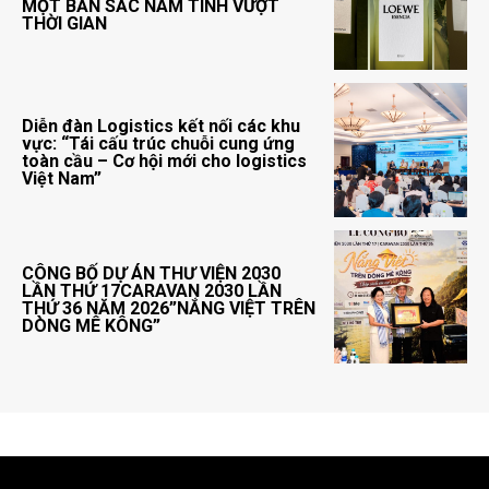
MỘT BẢN SẮC NAM TÍNH VƯỢT
THỜI GIAN
Diễn đàn Logistics kết nối các khu
vực: “Tái cấu trúc chuỗi cung ứng
toàn cầu – Cơ hội mới cho logistics
Việt Nam”
CÔNG BỐ DỰ ÁN THƯ VIỆN 2030
LẦN THỨ 17CARAVAN 2030 LẦN
THỨ 36 NĂM 2026”NẮNG VIỆT TRÊN
DÒNG MÊ KÔNG”