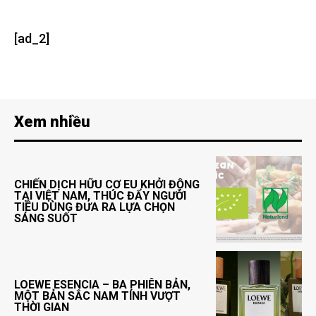
[ad_2]
Xem nhiều
CHIẾN DỊCH HỮU CƠ EU KHỞI ĐỘNG
TẠI VIỆT NAM, THÚC ĐẨY NGƯỜI
TIÊU DÙNG ĐƯA RA LỰA CHỌN
SÁNG SUỐT
LOEWE ESENCIA – BA PHIÊN BẢN,
MỘT BẢN SẮC NAM TÍNH VƯỢT
THỜI GIAN