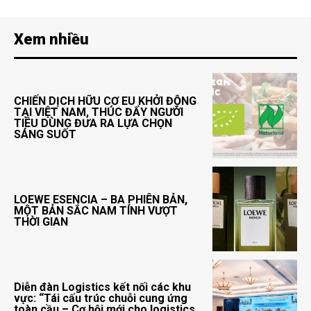
Xem nhiều
CHIẾN DỊCH HỮU CƠ EU KHỞI ĐỘNG
TẠI VIỆT NAM, THÚC ĐẨY NGƯỜI
TIÊU DÙNG ĐƯA RA LỰA CHỌN
SÁNG SUỐT
LOEWE ESENCIA – BA PHIÊN BẢN,
MỘT BẢN SẮC NAM TÍNH VƯỢT
THỜI GIAN
Diễn đàn Logistics kết nối các khu
vực: “Tái cấu trúc chuỗi cung ứng
toàn cầu – Cơ hội mới cho logistics