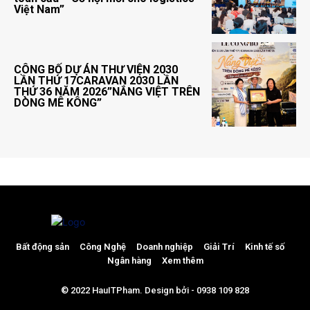
Việt Nam”
CÔNG BỐ DỰ ÁN THƯ VIỆN 2030
LẦN THỨ 17CARAVAN 2030 LẦN
THỨ 36 NĂM 2026”NẮNG VIỆT TRÊN
DÒNG MÊ KÔNG”
Bất động sản
Công Nghệ
Doanh nghiệp
Giải Trí
Kinh tế số
Ngân hàng
Xem thêm
© 2022 HauITPham. Design bởi - 0938 109 828