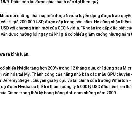
18/9. Phần còn lại được chia thành các đợt theo quý.
 khác nói những nhân sự mới được Nvidia tuyển dụng được trao quyề
 với trị giá 200.000 USD, được cấp trong bốn năm. Họ cũng nhận thêm
USD với chương trình mới của CEO Nvidia. “Khoản trợ cấp đặc biệt 
 vẫn được hưởng lợi ngay cả khi giá cổ phiếu giảm xuống những năm t
ưa ra bình luận.
, cổ phiếu Nvidia tăng hơn 200% trong 12 tháng qua, chỉ đứng sau Micr
trị vốn hóa tại Mỹ. Thành công của hãng nhờ bán các mẫu GPU chuyên
sư Jeremy Siegel, chuyên gia kỳ cựu về tài chính của trường Wharton –
dự đoán Nvidia có thể trở thành công ty 6.000 tỷ USD đầu tiên trên thế
 của Cisco trong thời kỳ bong bóng dot-com những năm 2000.