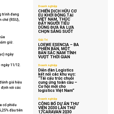
Doanh nghiệp
CHIẾN DỊCH HỮU CƠ
g trình đang
EU KHỞI ĐỘNG TẠI
VIỆT NAM, THÚC
n chế (RSU),
ĐẨY NGƯỜI TIÊU
DÙNG ĐƯA RA LỰA
CHỌN SÁNG SUỐT
của
Giải Trí
 nắm giữ.
LOEWE ESENCIA – BA
PHIÊN BẢN, MỘT
BẢN SẮC NAM TÍNH
VƯỢT THỜI GIAN
 ngày 11/12.
Doanh nghiệp
Diễn đàn Logistics
kết nối các khu vực:
“Tái cấu trúc chuỗi
cung ứng toàn cầu –
 đánh giá hiệu
Cơ hội mới cho
 định với các
logistics Việt Nam”
Doanh nghiệp
CÔNG BỐ DỰ ÁN THƯ
a cổ phiếu
VIỆN 2030 LẦN THỨ
6,25% đầu tiên
17CARAVAN 2030