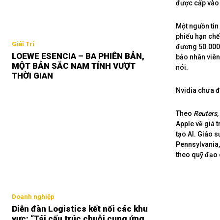
được cấp vào 
Một nguồn tin
phiếu hạn chế
Giải Trí
đương 50.000 
LOEWE ESENCIA – BA PHIÊN BẢN,
bảo nhân viên
MỘT BẢN SẮC NAM TÍNH VƯỢT
nói.
THỜI GIAN
Nvidia chưa đ
Theo
Reuters
Apple về giá 
tạo AI. Giáo 
Pennsylvania, 
theo quỹ đạo
Doanh nghiệp
Diễn đàn Logistics kết nối các khu
vực: “Tái cấu trúc chuỗi cung ứng