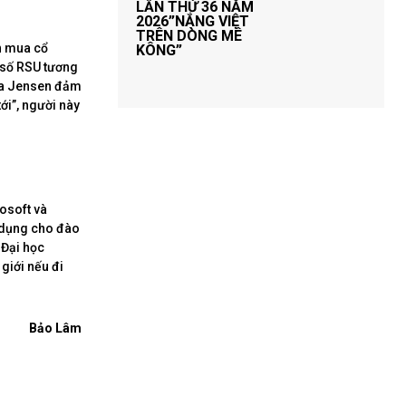
LẦN THỨ 36 NĂM
2026”NẮNG VIỆT
TRÊN DÒNG MÊ
n mua cổ
KÔNG”
 số RSU tương
của Jensen đảm
ới”, người này
osoft và
 dụng cho đào
 Đại học
 giới nếu đi
Bảo Lâm