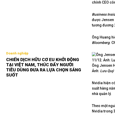
chính CEO côn
Business Insi
được Jensen H
tương đương 2
Ông Huang hiệ
Bloomberg
. C
Doanh nghiệp
CHIẾN DỊCH HỮU CƠ EU KHỞI ĐỘNG
TẠI VIỆT NAM, THÚC ĐẨY NGƯỜI
Ông Jensen Hu
TIÊU DÙNG ĐƯA RA LỰA CHỌN SÁNG
Ảnh:
Lưu Quý
SUỐT
Nvidia hiện có
suất hàng năm
nhà quản lý.
Theo một nguồ
Nvidia trong 