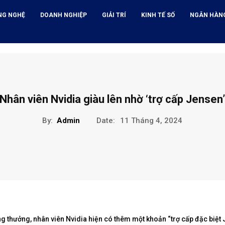
NG NGHỆ
DOANH NGHIỆP
GIẢI TRÍ
KINH TẾ SỐ
NGÂN HÀN
Nhân viên Nvidia giàu lên nhờ ‘trợ cấp Jensen’
By:
Admin
Date:
11 Tháng 4, 2024
g thưởng, nhân viên Nvidia hiện có thêm một khoản “trợ cấp đặc biệt 