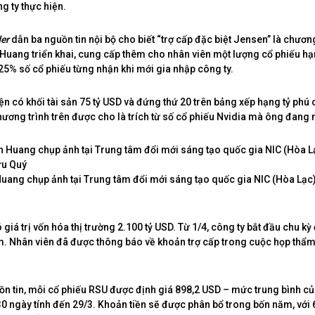
g ty thực hiện.
der
dẫn ba nguồn tin nội bộ cho biết “trợ cấp đặc biệt Jensen” là chươn
uang triển khai, cung cấp thêm cho nhân viên một lượng cổ phiếu hạ
5% số cổ phiếu từng nhận khi mới gia nhập công ty.
n có khối tài sản 75 tỷ USD và đứng thứ 20 trên bảng xếp hạng tỷ phú 
hương trình trên được cho là trích từ số cổ phiếu Nvidia mà ông đang
ang chụp ảnh tại Trung tâm đổi mới sáng tạo quốc gia NIC (Hòa Lạc)
 giá trị vốn hóa thị trường 2.100 tỷ USD. Từ 1/4, công ty bắt đầu chu kỳ
. Nhân viên đã được thông báo về khoản trợ cấp trong cuộc họp thẩm
n tin, mỗi cổ phiếu RSU được định giá 898,2 USD – mức trung bình củ
30 ngày tính đến 29/3. Khoản tiền sẽ được phân bổ trong bốn năm, với 