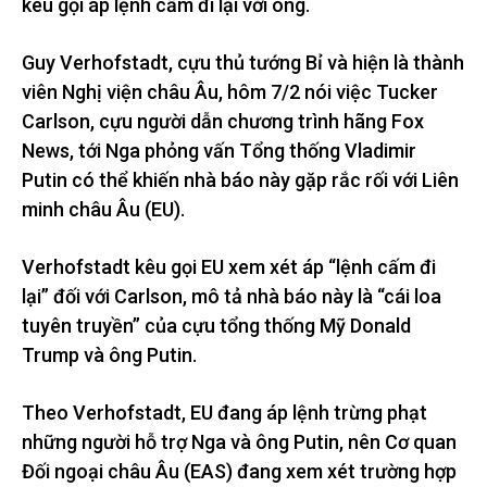
kêu gọi áp lệnh cấm đi lại với ông.
Guy Verhofstadt, cựu thủ tướng Bỉ và hiện là thành
viên Nghị viện châu Âu, hôm 7/2 nói việc Tucker
Carlson, cựu người dẫn chương trình hãng Fox
News, tới Nga phỏng vấn Tổng thống Vladimir
Putin có thể khiến nhà báo này gặp rắc rối với Liên
minh châu Âu (EU).
Verhofstadt kêu gọi EU xem xét áp “lệnh cấm đi
lại” đối với Carlson, mô tả nhà báo này là “cái loa
tuyên truyền” của cựu tổng thống Mỹ Donald
Trump và ông Putin.
Theo Verhofstadt, EU đang áp lệnh trừng phạt
những người hỗ trợ Nga và ông Putin, nên Cơ quan
Đối ngoại châu Âu (EAS) đang xem xét trường hợp