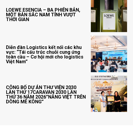
LOEWE ESENCIA – BA PHIÊN BẢN,
MỘT BẢN SẮC NAM TÍNH VƯỢT
THỜI GIAN
Diễn đàn Logistics kết nối các khu
vực: “Tái cấu trúc chuỗi cung ứng
toàn cầu – Cơ hội mới cho logistics
Việt Nam”
CÔNG BỐ DỰ ÁN THƯ VIỆN 2030
LẦN THỨ 17CARAVAN 2030 LẦN
THỨ 36 NĂM 2026”NẮNG VIỆT TRÊN
DÒNG MÊ KÔNG”