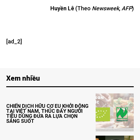
Huyền Lê
(Theo
Newsweek
,
AFP
)
[ad_2]
Xem nhiều
CHIẾN DỊCH HỮU CƠ EU KHỞI ĐỘNG
TẠI VIỆT NAM, THÚC ĐẨY NGƯỜI
TIÊU DÙNG ĐƯA RA LỰA CHỌN
SÁNG SUỐT