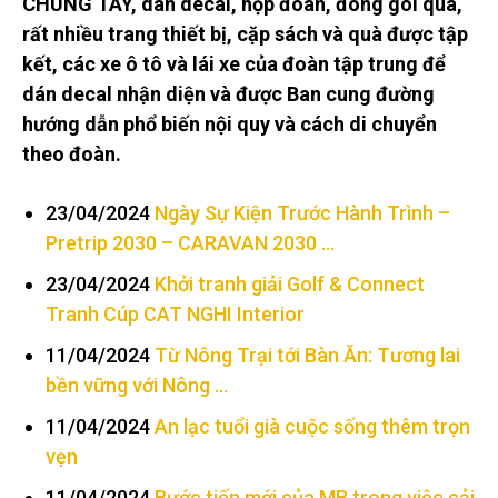
CHUNG TAY, dán decal, họp đoàn, đóng gói quà,
rất nhiều trang thiết bị, cặp sách và quà được tập
kết, các xe ô tô và lái xe của đoàn tập trung để
dán decal nhận diện và được Ban cung đường
hướng dẫn phổ biến nội quy và cách di chuyển
theo đoàn.
23/04/2024
Ngày Sự Kiện Trước Hành Trình –
Pretrip 2030 – CARAVAN 2030 …
23/04/2024
Khởi tranh giải Golf & Connect
Tranh Cúp CAT NGHI Interior
11/04/2024
Từ Nông Trại tới Bàn Ăn: Tương lai
bền vững với Nông …
11/04/2024
An lạc tuổi già cuộc sống thêm trọn
vẹn
11/04/2024
Bước tiến mới của MB trong việc cải