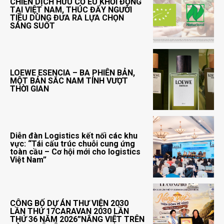
CHIẾN DỊCH HỮU CƠ EU KHỞI ĐỘNG
TẠI VIỆT NAM, THÚC ĐẨY NGƯỜI
TIÊU DÙNG ĐƯA RA LỰA CHỌN
SÁNG SUỐT
LOEWE ESENCIA – BA PHIÊN BẢN,
MỘT BẢN SẮC NAM TÍNH VƯỢT
THỜI GIAN
Diễn đàn Logistics kết nối các khu
vực: “Tái cấu trúc chuỗi cung ứng
toàn cầu – Cơ hội mới cho logistics
Việt Nam”
CÔNG BỐ DỰ ÁN THƯ VIỆN 2030
LẦN THỨ 17CARAVAN 2030 LẦN
THỨ 36 NĂM 2026”NẮNG VIỆT TRÊN