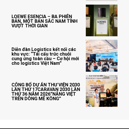
LOEWE ESENCIA – BA PHIÊN
BẢN, MỘT BẢN SẮC NAM TÍNH
VƯỢT THỜI GIAN
Diễn đàn Logistics kết nối các
khu vực: “Tái cấu trúc chuỗi
cung ứng toàn cầu – Cơ hội mới
cho logistics Việt Nam”
CÔNG BỐ DỰ ÁN THƯ VIỆN 2030
LẦN THỨ 17CARAVAN 2030 LẦN
THỨ 36 NĂM 2026”NẮNG VIỆT
TRÊN DÒNG MÊ KÔNG”