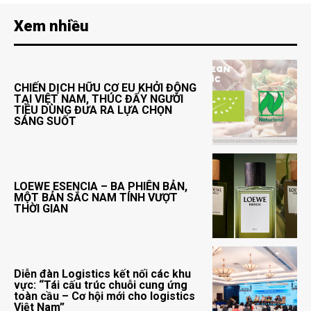
Xem nhiều
CHIẾN DỊCH HỮU CƠ EU KHỞI ĐỘNG
TẠI VIỆT NAM, THÚC ĐẨY NGƯỜI
TIÊU DÙNG ĐƯA RA LỰA CHỌN
SÁNG SUỐT
LOEWE ESENCIA – BA PHIÊN BẢN,
MỘT BẢN SẮC NAM TÍNH VƯỢT
THỜI GIAN
Diễn đàn Logistics kết nối các khu
vực: “Tái cấu trúc chuỗi cung ứng
toàn cầu – Cơ hội mới cho logistics
Việt Nam”