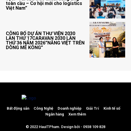
toàn cầu – Cơ hội mới cho logistics
Việt Nam”
CÔNG BỐ DỰ ÁN THƯ VIỆN 2030
LẦN THỨ 17CARAVAN 2030 LẦN
THỨ 36 NĂM 2026”NẮNG VIỆT TRÊN
DÒNG MÊ KÔNG”
Bất động sản
Công Nghệ
Doanh nghiệp
Giải Trí
Kinh tế số
Ngân hàng
Xem thêm
© 2022 HauITPham. Design bởi - 0938 109 828