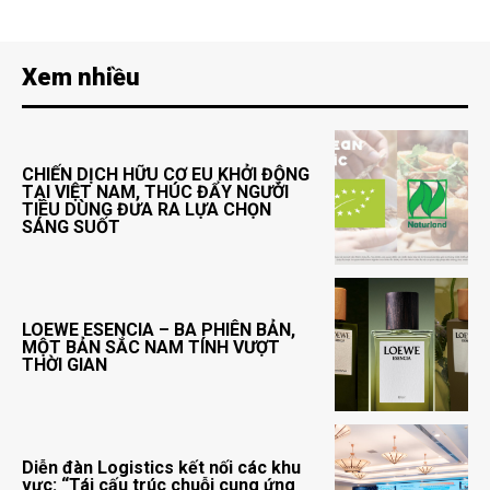
Xem nhiều
CHIẾN DỊCH HỮU CƠ EU KHỞI ĐỘNG
TẠI VIỆT NAM, THÚC ĐẨY NGƯỜI
TIÊU DÙNG ĐƯA RA LỰA CHỌN
SÁNG SUỐT
LOEWE ESENCIA – BA PHIÊN BẢN,
MỘT BẢN SẮC NAM TÍNH VƯỢT
THỜI GIAN
Diễn đàn Logistics kết nối các khu
vực: “Tái cấu trúc chuỗi cung ứng