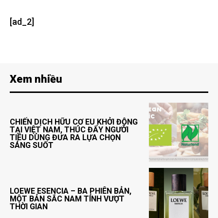
[ad_2]
Xem nhiều
CHIẾN DỊCH HỮU CƠ EU KHỞI ĐỘNG
TẠI VIỆT NAM, THÚC ĐẨY NGƯỜI
TIÊU DÙNG ĐƯA RA LỰA CHỌN
SÁNG SUỐT
LOEWE ESENCIA – BA PHIÊN BẢN,
MỘT BẢN SẮC NAM TÍNH VƯỢT
THỜI GIAN