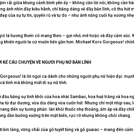
ậm rãi giữa khung cảnh bình yên ấy – không cần lời nói, không cần h
ằng ánh nhìn đầy kiêu hãnh, chỉ bằng dáng vẻ đầy bản lĩnh, cô thu hút 
 đẹp của sự tự tin, quyến rũ và tự do – như ánh nắng cuối hạ vương nhẹ
ió là hương thơm cô mang theo – gợi nhớ, mê hoặc và đầy cảm xúc. 
g khiến người ta cứ muốn tiến gần hơn. Michael Kors Gorgeous! chính
KỂ CÂU CHUYỆN VỀ NGƯỜI PHỤ NỮ BẢN LĨNH
Gorgeous! là lời ngợi ca dành cho những người phụ nữ hiện đại: mạ
 cá tính mà không mất đi sự nữ tính.
đầu bằng sự tinh khôi của hoa nhài Sambac, hoa huệ trắng và hoa ng
hẹ từ đại dương, vừa dịu dàng vừa cuốn hút. Nhưng chỉ một nhịp sau, 
mang đến sự tương phản: làn khói thuốc nhẹ thoảng, ấm áp và đầy chi
đang dần buông xuống trên mặt biển, rực rỡ nhưng không chói chang.
ự trầm lắng, vững chãi của gỗ tuyết tùng và gỗ guaiac – mang đến cảm 