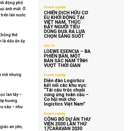
ành động phô
Doanh nghiệp
mọi ánh mắt. Ở
CHIẾN DỊCH HỮU CƠ
 trên làn nước
EU KHỞI ĐỘNG TẠI
VIỆT NAM, THÚC
ĐẨY NGƯỜI TIÊU
DÙNG ĐƯA RA LỰA
Không thể
CHỌN SÁNG SUỐT
 là dấu ấn ấy.
Giải Trí
LOEWE ESENCIA – BA
PHIÊN BẢN, MỘT
BẢN SẮC NAM TÍNH
VƯỢT THỜI GIAN
nh mẽ nhưng
Doanh nghiệp
Diễn đàn Logistics
kết nối các khu vực:
“Tái cấu trúc chuỗi
cung ứng toàn cầu –
ọc lan tây –
Cơ hội mới cho
lớp hương
logistics Việt Nam”
ều sâu – như
Doanh nghiệp
CÔNG BỐ DỰ ÁN THƯ
VIỆN 2030 LẦN THỨ
giác an yên,
17CARAVAN 2030