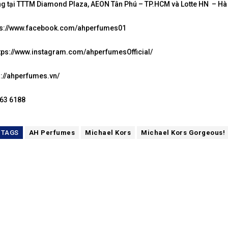
g tại TTTM Diamond Plaza, AEON Tân Phú – TP.HCM và Lotte HN – Hà 
ps://www.facebook.com/ahperfumes01
ttps://www.instagram.com/ahperfumesOfficial/
s://ahperfumes.vn/
263 6188
TAGS
AH Perfumes
Michael Kors
Michael Kors Gorgeous!