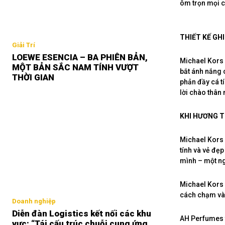
ôm trọn mọi c
THIẾT KẾ GH
Giải Trí
LOEWE ESENCIA – BA PHIÊN BẢN,
Michael Kors 
MỘT BẢN SẮC NAM TÍNH VƯỢT
bắt ánh nắng 
THỜI GIAN
phản đầy cá t
lời chào thân
KHI HƯƠNG 
Michael Kors 
tính và vẻ đẹp
mình – một n
Michael Kors 
cách chạm vào
Doanh nghiệp
Diễn đàn Logistics kết nối các khu
AH Perfumes t
vực: “Tái cấu trúc chuỗi cung ứng