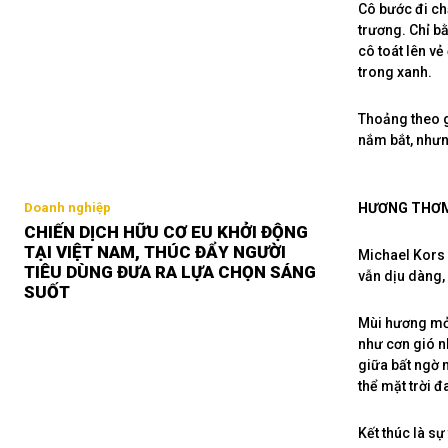
Cô bước đi ch
trương. Chỉ b
cô toát lên vẻ
trong xanh.
Thoảng theo g
nắm bắt, nhưn
HƯƠNG THƠM 
Doanh nghiệp
CHIẾN DỊCH HỮU CƠ EU KHỞI ĐỘNG
TẠI VIỆT NAM, THÚC ĐẨY NGƯỜI
Michael Kors 
TIÊU DÙNG ĐƯA RA LỰA CHỌN SÁNG
vẫn dịu dàng,
SUỐT
Mùi hương mở 
như cơn gió n
giữa bất ngờ 
thể mặt trời 
Kết thúc là s