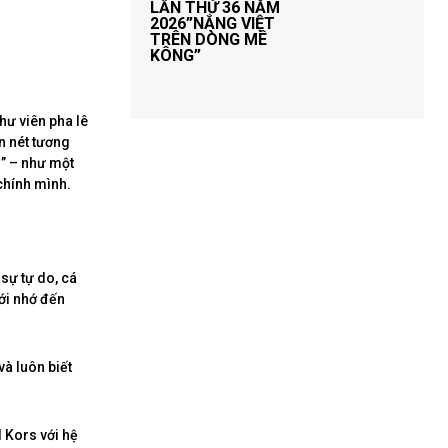
LẦN THỨ 36 NĂM
2026”NẮNG VIỆT
TRÊN DÒNG MÊ
KÔNG”
hư viên pha lê
n nét tương
!” – như một
chính mình.
sự tự do, cá
iới nhớ đến
à luôn biết
 Kors với hệ