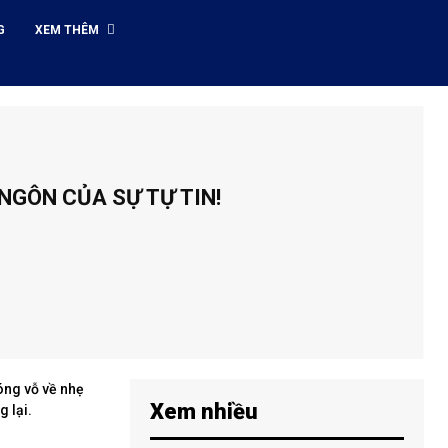
G
XEM THÊM
NGÔN CỦA SỰ TỰ TIN!
óng vỗ về nhẹ
Xem nhiều
 lại.