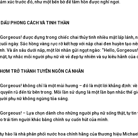
ảm xúc trước đó, như một bến bờ để tâm hồn được nghỉ ngơi.
I DẤU PHONG CÁCH VÀ TINH THẦN
Gorgeous! được đựng trong chiếc chai thủy tinh nhiều mặt lấp lánh, n
cuối ngày. Sắc hồng vàng rực rỡ kết hợp với nắp chai đen huyền tạo nê
ính. Và ẩn sâu dưới nắp, một lời nhắn gửi ngọt ngào: “Hello, Gorgeous
 mật, tự nhắc mỗi người phụ nữ về vẻ đẹp tự nhiên và sự kiêu hãnh của 
THƠM TRỞ THÀNH TUYÊN NGÔN CÁ NHÂN
Gorgeous! không chỉ là một mùi hương – đó là một lời khẳng định: về 
 quyến rũ đến từ bên trong. Mỗi lần sử dụng là một lần bạn nhắc thế g
gười phụ nữ không ngừng tỏa sáng.
Gorgeous! – Lựa chọn dành cho những người phụ nữ sống thật, tự tin v
 trái tim người khác bằng chính sự cuốn hút của mình.
ự hào là nhà phân phối nước hoa chính hãng của thương hiệu Michael