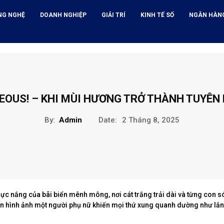
NG NGHỆ
DOANH NGHIỆP
GIẢI TRÍ
KINH TẾ SỐ
NGÂN HÀN
OUS! – KHI MÙI HƯƠNG TRỞ THÀNH TUYÊN 
By:
Admin
Date:
2 Tháng 8, 2025
 rực nắng của bãi biển mênh mông, nơi cát trắng trải dài và từng con s
ên hình ảnh một người phụ nữ khiến mọi thứ xung quanh dường như lắng