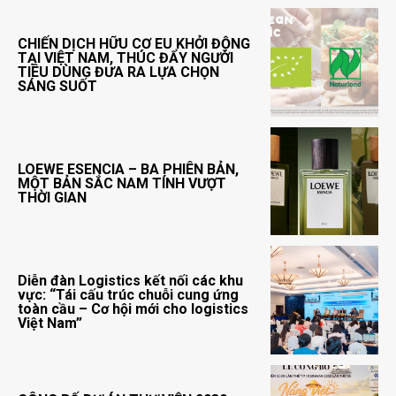
CHIẾN DỊCH HỮU CƠ EU KHỞI ĐỘNG
TẠI VIỆT NAM, THÚC ĐẨY NGƯỜI
TIÊU DÙNG ĐƯA RA LỰA CHỌN
SÁNG SUỐT
LOEWE ESENCIA – BA PHIÊN BẢN,
MỘT BẢN SẮC NAM TÍNH VƯỢT
THỜI GIAN
Diễn đàn Logistics kết nối các khu
vực: “Tái cấu trúc chuỗi cung ứng
toàn cầu – Cơ hội mới cho logistics
Việt Nam”