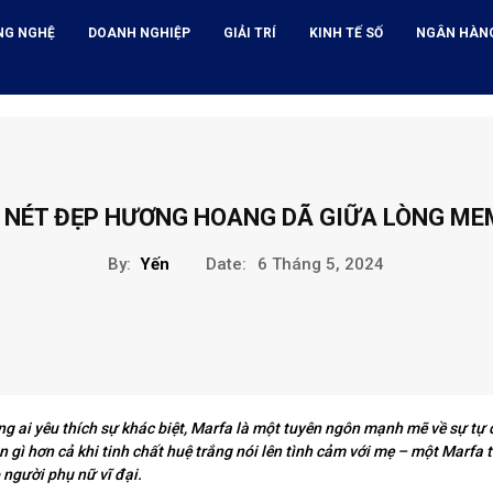
NG NGHỆ
DOANH NGHIỆP
GIẢI TRÍ
KINH TẾ SỐ
NGÂN HÀN
 NÉT ĐẸP HƯƠNG HOANG DÃ GIỮA LÒNG ME
By:
Yến
Date:
6 Tháng 5, 2024
g ai yêu thích sự khác biệt, Marfa là một tuyên ngôn mạnh mẽ về sự tự
 gì hơn cả khi tinh chất huệ trắng nói lên tình cảm với mẹ – một Marfa
 người phụ nữ vĩ đại.