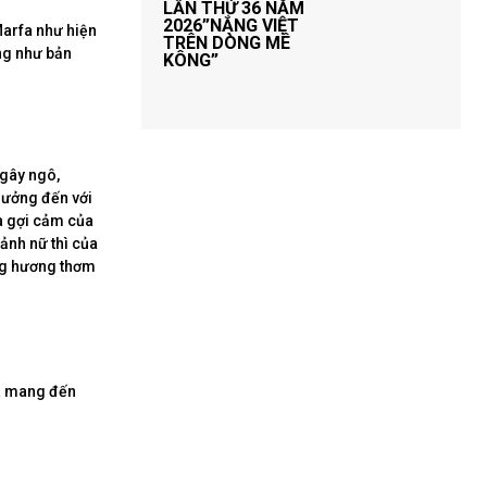
LẦN THỨ 36 NĂM
2026”NẮNG VIỆT
Marfa như hiện
TRÊN DÒNG MÊ
ng như bản
KÔNG”
ngây ngô,
hưởng đến với
à gợi cảm của
đảnh nữ thì của
ùng hương thơm
đã mang đến