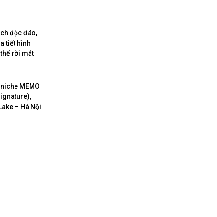
ách độc đáo,
 tiết hình
thể rời mắt
a niche MEMO
ignature),
Lake – Hà Nội