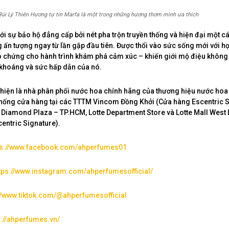
, Bùi Lý Thiên Hương tự tin Marfa là một trong những hương thơm mình ưa thích
i sự bảo hộ đẳng cấp bởi nét pha trộn truyền thống và hiện đại một c
 ấn tượng ngay từ lần gặp đầu tiên. Được thổi vào sức sống mới với họa
 chứng cho hành trình khám phá cảm xúc – khiến giới mộ điệu không 
khoáng và sức hấp dẫn của nó.
hiện là nhà phân phối nước hoa chính hãng của thương hiệu nước ho
thống cửa hàng tại các TTTM Vincom Đồng Khởi (Cửa hàng Escentric S
Diamond Plaza – TP.HCM, Lotte Department Store và Lotte Mall West 
entric Signature).
ps://www.facebook.com/ahperfumes01
tps://www.instagram.com/ahperfumesofficial/
://www.tiktok.com/@ahperfumesofficial
s://ahperfumes.vn/