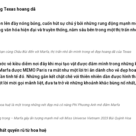
ng Texas hoang dã
ện lên đầy nóng bỏng, cuốn hút sự chú ý bởi những rung động mạnh m
ng văn hóa hiện đại và truyền thống, nằm sâu bên trong một thị trấn n
n cùng Châu Bùi đến với Marfa, thị trấn nhỏ ẩn mình trong vẻ đẹp hoang dã của Texas
ước vẻ kiều diễm nơi đây khi mọi tạo vật được đắm mình trong những k
 Marfa được MEMO Paris ra mắt như một lời tri ân dành cho vẻ đẹp h
n tinh tế đó. Những gắn kết chặt chẽ với thiên nhiên dần được hình th
 lời mời gọi mãnh liệt, đưa ta trở về những khoảnh khắc bùng nổ nhất
oa huệ là một trong những nét đẹp mà cô nàng Phí Phương Anh mê đắm Marfa
ng trọng – Marfa gây ấn tượng mạnh mẽ với Miss Universe Vietnam 2023 Bùi Quỳnh Hoa
chất quyến rũ từ hoa huệ