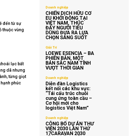
Doanh nghiệp
CHIẾN DỊCH HỮU CƠ
EU KHỞI ĐỘNG TẠI
VIỆT NAM, THÚC
ẽ đến từ sự
ĐẨY NGƯỜI TIÊU
hỏ thuộc vùng
DÙNG ĐƯA RA LỰA
CHỌN SÁNG SUỐT
Giải Trí
LOEWE ESENCIA – BA
PHIÊN BẢN, MỘT
BẢN SẮC NAM TÍNH
hoái lạc bất
VƯỢT THỜI GIAN
oang dã nhưng
ành, từng giọt
Doanh nghiệp
, hạnh phúc
Diễn đàn Logistics
kết nối các khu vực:
“Tái cấu trúc chuỗi
cung ứng toàn cầu –
Cơ hội mới cho
logistics Việt Nam”
Doanh nghiệp
CÔNG BỐ DỰ ÁN THƯ
VIỆN 2030 LẦN THỨ
17CARAVAN 2030