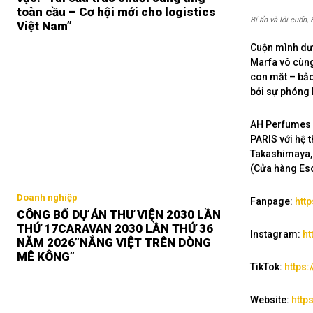
toàn cầu – Cơ hội mới cho logistics
Bí ẩn và lôi cuốn
Việt Nam”
Cuộn mình dướ
Marfa vô cùng
con mắt – bảo
bởi sự phóng 
AH Perfumes 
PARIS với hệ 
Takashimaya, 
(Cửa hàng Esc
Doanh nghiệp
Fanpage:
htt
CÔNG BỐ DỰ ÁN THƯ VIỆN 2030 LẦN
THỨ 17CARAVAN 2030 LẦN THỨ 36
Instagram:
ht
NĂM 2026”NẮNG VIỆT TRÊN DÒNG
MÊ KÔNG”
TikTok:
https
Website:
http