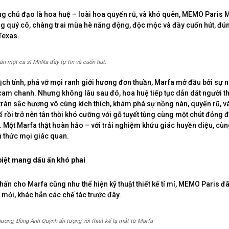
g chủ đạo là hoa huệ – loài hoa quyến rũ, và khó quên, MEMO Paris 
g quý cô, chàng trai mùa hè năng động, độc mộc và đầy cuốn hút, đú
Texas.
ân một ca sĩ MiiNa đầy tự tin và cuốn hút.
kịch tính, phá vỡ mọi ranh giới hương đơn thuần, Marfa mở đầu bởi sự 
 cam chanh. Nhưng không lâu sau đó, hoa huệ tiếp tục dẫn dắt người t
tràn sắc hương vô cùng kích thích, khám phá sự nồng nàn, quyến rũ, v
 rồi trở nên tân thời khó cưỡng với gỗ tuyết tùng cùng một chút đỏng 
. Một Marfa thật hoàn hảo – với trải nghiệm khứu giác huyền diệu, c
 thức mọi giác quan.
biệt mang dấu ấn khó phai
hấn cho Marfa cũng như thể hiện kỹ thuật thiết kế tỉ mỉ, MEMO Paris 
mới, khác hẳn các chế tác trước đây.
hương, Đồng Ánh Quỳnh ấn tượng với thiết kế lạ mắt từ Marfa