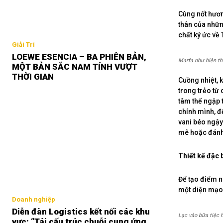
Cùng nốt hươn
thân của nhữn
chất ký ức về 
Giải Trí
LOEWE ESENCIA – BA PHIÊN BẢN,
Marfa như hiện th
MỘT BẢN SẮC NAM TÍNH VƯỢT
THỜI GIAN
Cuồng nhiệt, 
trong trẻo từ
tâm thế ngập 
chính mình, để
vani béo ngậy
mê hoặc đánh
Thiết kế đặc 
Để tạo điểm n
một diện mạo 
Doanh nghiệp
Diễn đàn Logistics kết nối các khu
Lạc vào bữa tiệc 
vực: “Tái cấu trúc chuỗi cung ứng