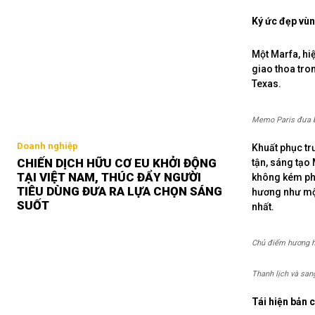
Ký ức đẹp vù
Một Marfa, hi
giao thoa tro
Texas.
Memo Paris đưa bạ
Doanh nghiệp
Khuất phục tr
CHIẾN DỊCH HỮU CƠ EU KHỞI ĐỘNG
tận, sáng tạo
TẠI VIỆT NAM, THÚC ĐẨY NGƯỜI
không kém phầ
TIÊU DÙNG ĐƯA RA LỰA CHỌN SÁNG
hương như một
SUỐT
nhất.
Chủ điểm hương h
Thanh lịch và sa
Tái hiện bản 