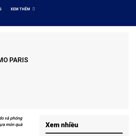
G
XEM THÊM
MO PARIS
 do và phóng
Xem nhiều
 tựa món quà