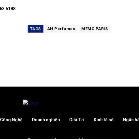
263 6188
TAGS
AH Perfumes
MEMO PARIS
Công Nghệ
Doanh nghiệp
Giải Trí
Kinh tế số
Ngân h