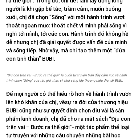
ra thế giới”. Trong đó, chi tiết làm lay động lòng
người là khi gặp bế tắc, trầm cảm, muốn buông
xuôi, chị đã chọn “Sống” với một hành trình vượt
thoát ngoạn mục: thoát chết vì mình phải sống vì
nghĩ tới mình, tới các con. Hành trình đó không hề
dễ nhưng chị đã giải quyết được vấn đề của mình
và sống tiếp. Nhờ vậy, mà chị tạo thêm một “đứa
con tinh thần” BUBI.
“Địu con trên vai –Bước ra thế giới” là cuốn tự truyện tràn đầy cảm xúc về hành
trình chọn “Sống” của tác giả, thạc sĩ, nhà sáng lập thương hiệu địu vải BUBI.
Để mọi người có thể hiểu rõ hơn về hành trình vươn
lên khó khăn của chị, vềsự ra đời của thương hiệu
BUBI cũng như sự quyết định chọn địu vải là sản
phẩm kinh doanh, chị đã cho ra mắt sách “Địu con
trên vai – Bước ra thế giới”- một tác phẩm thể loại
tự truyện với những câu chuyện những bài học