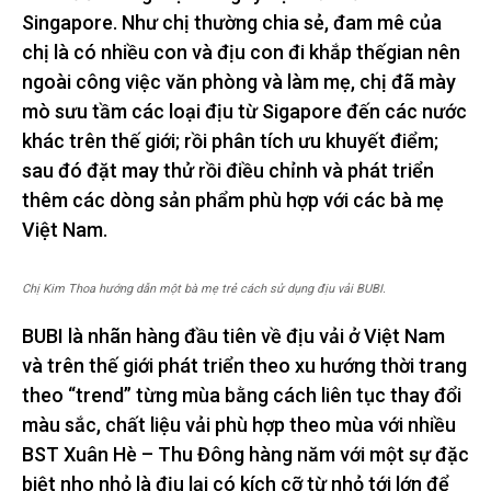
Singapore. Như chị thường chia sẻ, đam mê của
chị là có nhiều con và địu con đi khắp thếgian nên
ngoài công việc văn phòng và làm mẹ, chị đã mày
mò sưu tầm các loại địu từ Sigapore đến các nước
khác trên thế giới; rồi phân tích ưu khuyết điểm;
sau đó đặt may thử rồi điều chỉnh và phát triển
thêm các dòng sản phẩm phù hợp với các bà mẹ
Việt Nam.
Chị Kim Thoa hướng dẫn một bà mẹ trẻ cách sử dụng địu vải BUBI.
BUBI là nhãn hàng đầu tiên về địu vải ở Việt Nam
và trên thế giới phát triển theo xu hướng thời trang
theo “trend” từng mùa bằng cách liên tục thay đổi
màu sắc, chất liệu vải phù hợp theo mùa với nhiều
BST Xuân Hè – Thu Đông hàng năm với một sự đặc
biệt nho nhỏ là địu lại có kích cỡ từ nhỏ tới lớn để