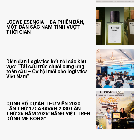
LOEWE ESENCIA – BA PHIÊN BẢN,
MỘT BẢN SẮC NAM TÍNH VƯỢT
THỜI GIAN
Diễn đàn Logistics kết nối các khu
vực: “Tái cấu trúc chuỗi cung ứng
toàn cầu – Cơ hội mới cho logistics
Việt Nam”
CÔNG BỐ DỰ ÁN THƯ VIỆN 2030
LẦN THỨ 17CARAVAN 2030 LẦN
THỨ 36 NĂM 2026”NẮNG VIỆT TRÊN
DÒNG MÊ KÔNG”