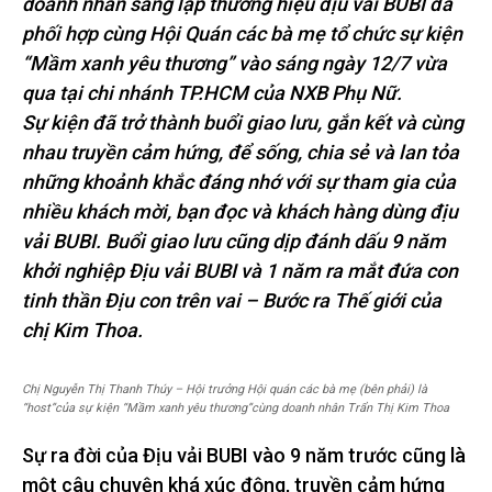
doanh nhân sáng lập thương hiệu địu vải BUBI đã
phối hợp cùng Hội Quán các bà mẹ tổ chức sự kiện
“Mầm xanh yêu thương” vào sáng ngày 12/7 vừa
qua tại chi nhánh TP.HCM của NXB Phụ Nữ.
Sự kiện đã trở thành buổi giao lưu, gắn kết và cùng
nhau truyền cảm hứng, để sống, chia sẻ và lan tỏa
những khoảnh khắc đáng nhớ với sự tham gia của
nhiều khách mời, bạn đọc và khách hàng dùng địu
vải BUBI. Buổi giao lưu cũng dịp đánh dấu 9 năm
khởi nghiệp Địu vải BUBI và 1 năm ra mắt đứa con
tinh thần Địu con trên vai – Bước ra Thế giới của
chị Kim Thoa.
Chị Nguyễn Thị Thanh Thúy – Hội trưởng Hội quán các bà mẹ (bên phải) là
“host”của sự kiện “Mầm xanh yêu thương”cùng doanh nhân Trẩn Thị Kim Thoa
Sự ra đời của Địu vải BUBI vào 9 năm trước cũng là
một câu chuyện khá xúc động, truyền cảm hứng