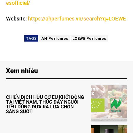
esofficial/
Website:
https://ahperfumes.vn/search?q=LOEWE
TAGS
AH Perfumes
LOEWE Perfumes
Xem nhiều
CHIẾN DỊCH HỮU CƠ EU KHỞI ĐỘNG
TẠI VIỆT NAM, THÚC ĐẨY NGƯỜI
TIÊU DÙNG ĐƯA RA LỰA CHỌN
SÁNG SUỐT