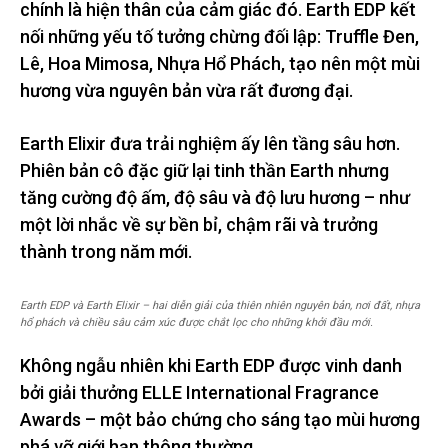
chính là hiện thân của cảm giác đó. Earth EDP kết
nối những yếu tố tưởng chừng đối lập: Truffle Đen,
Lê, Hoa Mimosa, Nhựa Hổ Phách, tạo nên một mùi
hương vừa nguyên bản vừa rất đương đại.
Earth Elixir đưa trải nghiệm ấy lên tầng sâu hơn.
Phiên bản cô đặc giữ lại tinh thần Earth nhưng
tăng cường độ ấm, độ sâu và độ lưu hương – như
một lời nhắc về sự bền bỉ, chậm rãi và trưởng
thành trong năm mới.
Earth EDP và Earth Elixir – hai diễn giải của thiên nhiên nguyên bản, nơi đất, nhựa
hổ phách và chiều sâu cảm xúc được chắt lọc cho những khởi đầu mới.
Không ngẫu nhiên khi Earth EDP được vinh danh
bởi giải thưởng ELLE International Fragrance
Awards – một bảo chứng cho sáng tạo mùi hương
phá vỡ giới hạn thông thường.