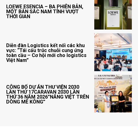
LOEWE ESENCIA – BA PHIÊN BẢN,
MỘT BẢN SẮC NAM TÍNH VƯỢT
THỜI GIAN
Diễn đàn Logistics kết nối các khu
vực: “Tái cấu trúc chuỗi cung ứng
toàn cầu – Cơ hội mới cho logistics
Việt Nam”
CÔNG BỐ DỰ ÁN THƯ VIỆN 2030
LẦN THỨ 17CARAVAN 2030 LẦN
THỨ 36 NĂM 2026”NẮNG VIỆT TRÊN
DÒNG MÊ KÔNG”