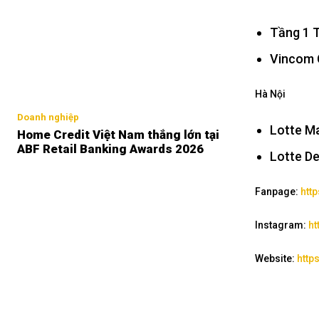
Tầng 1 
Vincom 
Hà Nội
Doanh nghiệp
Lotte Ma
Home Credit Việt Nam thắng lớn tại
ABF Retail Banking Awards 2026
Lotte D
Fanpage:
htt
Instagram:
ht
Website:
http