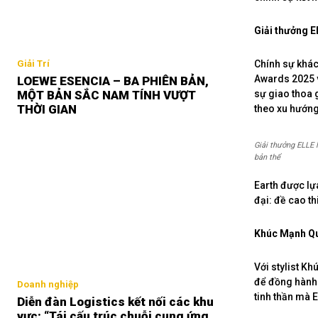
Giải thưởng E
Chính sự khác
Giải Trí
Awards 2025 v
LOEWE ESENCIA – BA PHIÊN BẢN,
sự giao thoa 
MỘT BẢN SẮC NAM TÍNH VƯỢT
THỜI GIAN
theo xu hướng
Giải thưởng ELLE 
bản thể
Earth được lự
đại: đề cao t
Khúc Mạnh Qu
Với stylist K
để đồng hành.
Doanh nghiệp
tinh thần mà E
Diễn đàn Logistics kết nối các khu
vực: “Tái cấu trúc chuỗi cung ứng