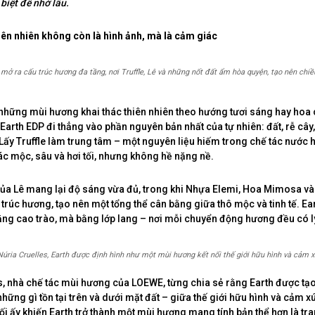
biệt để nhớ lâu.
hiên nhiên không còn là hình ảnh, mà là cảm giác
ở ra cấu trúc hương đa tầng, nơi Truffle, Lê và những nốt đất ẩm hòa quyện, tạo nên chiề
hững mùi hương khai thác thiên nhiên theo hướng tươi sáng hay hoa
Earth EDP đi thẳng vào phần nguyên bản nhất của tự nhiên: đất, rễ cây
ấy Truffle làm trung tâm – một nguyên liệu hiếm trong chế tác nước 
c mộc, sâu và hơi tối, nhưng không hề nặng nề.
của Lê mang lại độ sáng vừa đủ, trong khi Nhựa Elemi, Hoa Mimosa và
rúc hương, tạo nên một tổng thể cân bằng giữa thô mộc và tinh tế. Ea
ng cao trào, mà bằng lớp lang – nơi mỗi chuyển động hương đều có lý 
Núria Cruelles, Earth được định hình như một mùi hương kết nối thế giới hữu hình và cảm xú
s, nhà chế tác mùi hương của LOEWE, từng chia sẻ rằng Earth được tạ
hững gì tồn tại trên và dưới mặt đất – giữa thế giới hữu hình và cảm xú
ối ấy khiến Earth trở thành một mùi hương mang tính bản thể hơn là tran