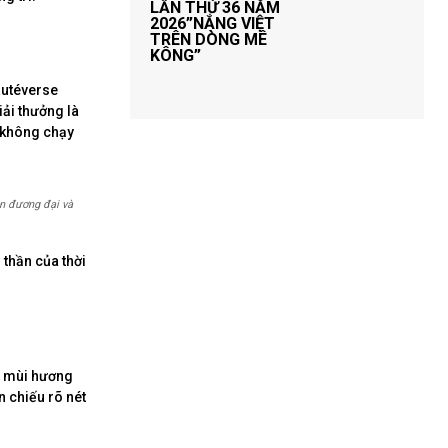
LẦN THỨ 36 NĂM
2026”NẮNG VIỆT
TRÊN DÒNG MÊ
KÔNG”
autéverse
ải thưởng là
o không chạy
ần đương đại và
thần của thời
à mùi hương
 chiếu rõ nét