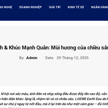
NG NGHỆ
DOANH NGHIỆP
GIẢI TRÍ
KINH TẾ SỐ
NGÂN HÀN
h & Khúc Mạnh Quân: Mùi hương của chiều sâ
By:
Admin
Date:
29 Tháng 12, 2025
lễ hội nơi sắc màu, ánh đèn và nhịp sống đều được đẩy lên cao độ, vẫn
 hiện diện khác: lặng lẽ, chậm rãi và có chiều sâu. LOEWE Earth Eau de
út sự chú ý ngay từ nốt đầu, mà ở lại trên da như một cảm giác – đủ tin