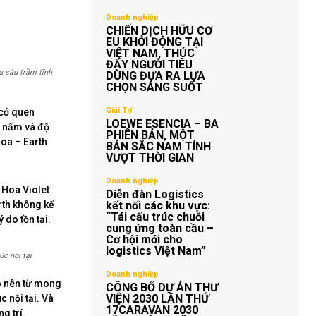
Doanh nghiệp
CHIẾN DỊCH HỮU CƠ
EU KHỞI ĐỘNG TẠI
VIỆT NAM, THÚC
ĐẨY NGƯỜI TIÊU
u sâu trầm tĩnh
DÙNG ĐƯA RA LỰA
CHỌN SÁNG SUỐT
Giải Trí
 cỏ quen
LOEWE ESENCIA – BA
, nấm và độ
PHIÊN BẢN, MỘT
hoa – Earth
BẢN SẮC NAM TÍNH
VƯỢT THỜI GIAN
Doanh nghiệp
 Hoa Violet
Diễn đàn Logistics
rth không kể
kết nối các khu vực:
“Tái cấu trúc chuỗi
do tồn tại.
cung ứng toàn cầu –
Cơ hội mới cho
logistics Việt Nam”
c nội tại
Doanh nghiệp
o nên từ mong
CÔNG BỐ DỰ ÁN THƯ
VIỆN 2030 LẦN THỨ
c nội tại. Và
17CARAVAN 2030
g trí.