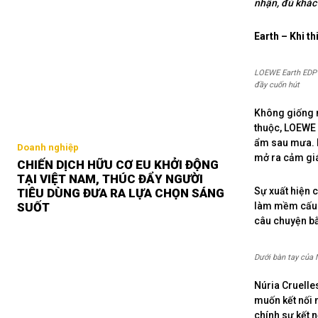
nhận, đủ khác 
Earth – Khi t
LOEWE Earth EDP m
đầy cuốn hút
Không giống n
thuộc, LOEWE 
ẩm sau mưa. L
Doanh nghiệp
mở ra cảm giá
CHIẾN DỊCH HỮU CƠ EU KHỞI ĐỘNG
TẠI VIỆT NAM, THÚC ĐẨY NGƯỜI
Sự xuất hiện 
TIÊU DÙNG ĐƯA RA LỰA CHỌN SÁNG
làm mềm cấu t
SUỐT
câu chuyện bằ
Dưới bàn tay của 
Núria Cruelle
muốn kết nối n
chính sự kết n