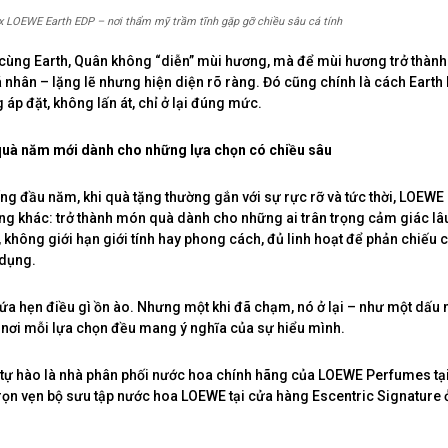
 LOEWE Earth EDP – nơi thẩm mỹ trầm tĩnh gặp gỡ chiều sâu cá tính
cùng Earth, Quân không “diễn” mùi hương, mà để mùi hương trở thàn
 nhân – lặng lẽ nhưng hiện diện rõ ràng. Đó cũng chính là cách Earth
 áp đặt, không lấn át, chỉ ở lại đúng mức.
quà năm mới dành cho những lựa chọn có chiều sâu
ng đầu năm, khi quà tặng thường gắn với sự rực rỡ và tức thời, LOEWE
g khác: trở thành món quà dành cho những ai trân trọng cảm giác lâ
 không giới hạn giới tính hay phong cách, đủ linh hoạt để phản chiếu c
 dụng.
ứa hẹn điều gì ồn ào. Nhưng một khi đã chạm, nó ở lại – như một dấu 
nơi mỗi lựa chọn đều mang ý nghĩa của sự hiểu mình.
ự hào là nhà phân phối nước hoa chính hãng của LOEWE Perfumes tại
rọn vẹn bộ sưu tập nước hoa LOEWE tại cửa hàng Escentric Signature 