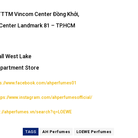
TTTM Vincom Center Đồng Khởi,
Center Landmark 81 – TP.HCM
ll West Lake
epartment Store
ps://www.facebook.com/ahperfumes01
tps://www.instagram.com/ahperfumesofficial/
s://ahperfumes.vn/search?q=LOEWE
TAGS
AH Perfumes
LOEWE Perfumes