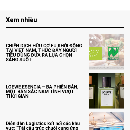
Xem nhiều
CHIẾN DỊCH HỮU CƠ EU KHỞI ĐỘNG
TẠI VIỆT NAM, THÚC ĐẨY NGƯỜI
TIÊU DÙNG ĐƯA RA LỰA CHỌN
SÁNG SUỐT
LOEWE ESENCIA – BA PHIÊN BẢN,
MỘT BẢN SẮC NAM TÍNH VƯỢT
THỜI GIAN
Diễn đàn Logistics kết nối các khu
vực: “Tái cấu trúc chuỗi cung ứng