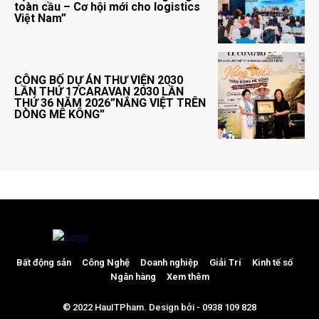
toàn cầu – Cơ hội mới cho logistics
Việt Nam”
CÔNG BỐ DỰ ÁN THƯ VIỆN 2030
LẦN THỨ 17CARAVAN 2030 LẦN
THỨ 36 NĂM 2026”NẮNG VIỆT TRÊN
DÒNG MÊ KÔNG”
Bất động sản
Công Nghệ
Doanh nghiệp
Giải Trí
Kinh tế số
Ngân hàng
Xem thêm
© 2022 HauITPham. Design bởi - 0938 109 828