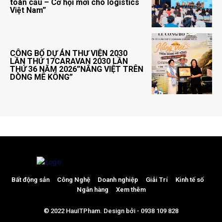
toàn cầu – Cơ hội mới cho logistics
Việt Nam”
CÔNG BỐ DỰ ÁN THƯ VIỆN 2030
LẦN THỨ 17CARAVAN 2030 LẦN
THỨ 36 NĂM 2026”NẮNG VIỆT TRÊN
DÒNG MÊ KÔNG”
Bất động sản
Công Nghệ
Doanh nghiệp
Giải Trí
Kinh tế số
Ngân hàng
Xem thêm
© 2022 HauITPham. Design bởi - 0938 109 828