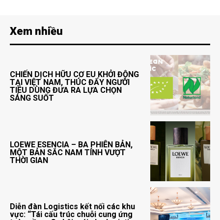
Xem nhiều
CHIẾN DỊCH HỮU CƠ EU KHỞI ĐỘNG
TẠI VIỆT NAM, THÚC ĐẨY NGƯỜI
TIÊU DÙNG ĐƯA RA LỰA CHỌN
SÁNG SUỐT
LOEWE ESENCIA – BA PHIÊN BẢN,
MỘT BẢN SẮC NAM TÍNH VƯỢT
THỜI GIAN
Diễn đàn Logistics kết nối các khu
vực: “Tái cấu trúc chuỗi cung ứng