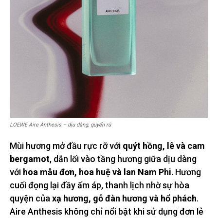
LOEWE Aire Anthesis – dịu dàng, quyến rũ
Mùi hương mở đầu rực rỡ với
quýt hồng, lê và cam
bergamot
, dẫn lối vào tầng hương giữa dịu dàng
với
hoa mẫu đơn, hoa huệ và lan Nam Phi
. Hương
cuối đọng lại đầy ấm áp, thanh lịch nhờ sự hòa
quyện của
xạ hương, gỗ đàn hương và hổ phách
.
Aire Anthesis không chỉ nổi bật khi sử dụng đơn lẻ