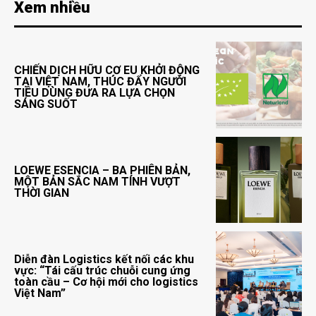
Xem nhiều
CHIẾN DỊCH HỮU CƠ EU KHỞI ĐỘNG
TẠI VIỆT NAM, THÚC ĐẨY NGƯỜI
TIÊU DÙNG ĐƯA RA LỰA CHỌN
SÁNG SUỐT
LOEWE ESENCIA – BA PHIÊN BẢN,
MỘT BẢN SẮC NAM TÍNH VƯỢT
THỜI GIAN
Diễn đàn Logistics kết nối các khu
vực: “Tái cấu trúc chuỗi cung ứng
toàn cầu – Cơ hội mới cho logistics
Việt Nam”