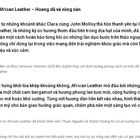
frican Leather – Hoang dã và nồng nàn
từ những khoảnh khắc Clara cùng John Molloy thả hồn thanh yên tại 
Leather, là những ký ức hương thơm đầu tiên trong địa hạt của mình, đã
hiện một cách hoàn hảo từng hồi ức những lần dạo bước trên thảo ngu
 không chỉ dừng lại trong việc mang đến trải nghiệm khứu giác mà còn
ệu và xúc cảm.
Bùi và Miss Universe Vietnam 2023 Bùi Quỳnh Hoa, với định hướng phong cách cá tính, đã
ather
ự hứng khởi tỏa khắp khoảng không, African Leather mở đầu bởi những
ủa một chút cam bergamot và hương phong lan tươi mới, cộng hưởng 
c mê hoặc khó cưỡng. Từng nốt hương dần liên kết vào nhau, hình th
n mỹ cho bản giao hưởng giác quan, chấm phá nên một sáng tạo vô cù
n từ African Leather đã khiến Diễn viên Thuận Nguyễn và Stylist Hoàng Ku có ấn tượng v
hông chỉ thu hút bởi sự mạnh mẽ đến phái nam, mà còn từ sự nồng nàn đến các cô gái, tiê