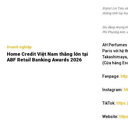
Stylist Lin Tiêu v
những tinh túy hoà
Dịu dàng nhưng kh
Phí Phương Anh, 
AH Perfumes 
Doanh nghiệp
Paris với hệ 
Home Credit Việt Nam thắng lớn tại
Takashimaya, 
ABF Retail Banking Awards 2026
(Cửa hàng Esc
Fanpage:
htt
Instagram:
ht
TikTok:
https
Website:
http