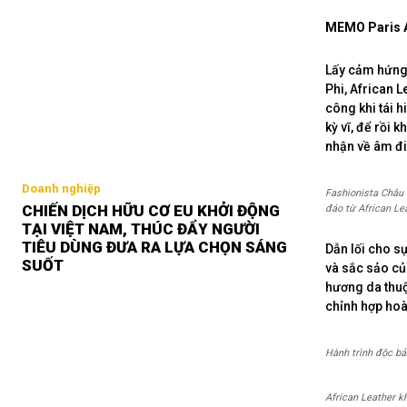
MEMO Paris A
Lấy cảm hứng 
Phi, African 
công khi tái 
kỳ vĩ, để rồi
nhận về âm đi
Doanh nghiệp
Fashionista Châu 
CHIẾN DỊCH HỮU CƠ EU KHỞI ĐỘNG
đáo từ African Le
TẠI VIỆT NAM, THÚC ĐẨY NGƯỜI
TIÊU DÙNG ĐƯA RA LỰA CHỌN SÁNG
Dẫn lối cho s
SUỐT
và sắc sảo c
hương da thuộ
chỉnh hợp hoà
Hành trình độc bả
African Leather k