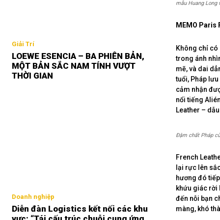
mẫu Huang Long 
MEMO Paris F
Giải Trí
Không chỉ có 
LOEWE ESENCIA – BA PHIÊN BẢN,
trong ánh nhì
MỘT BẢN SẮC NAM TÍNH VƯỢT
mẽ, và dai dẳn
THỜI GIAN
tuổi, Pháp lưu
cảm nhận được
nổi tiếng Ali
Leather – dẫu
Đậm chất Pháp cùn
French Leathe
lại rực lên sắ
hương đó tiếp
khứu giác rời
Doanh nghiệp
đến nỗi bạn c
Diễn đàn Logistics kết nối các khu
màng, khó thà
vực: “Tái cấu trúc chuỗi cung ứng