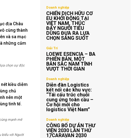
Doanh nghiệp
CHIẾN DỊCH HỮU CƠ
EU KHỞI ĐỘNG TẠI
VIỆT NAM, THÚC
lục địa Châu
ĐẨY NGƯỜI TIÊU
 vô cùng thành
DÙNG ĐƯA RA LỰA
yên và sa mạc
CHỌN SÁNG SUỐT
 là những cảm
Giải Trí
LOEWE ESENCIA – BA
PHIÊN BẢN, MỘT
BẢN SẮC NAM TÍNH
 lựa chọn sự độc
VƯỢT THỜI GIAN
Doanh nghiệp
 nét kiều diễm
Diễn đàn Logistics
kết nối các khu vực:
cùng chủ
“Tái cấu trúc chuỗi
ành nên một
cung ứng toàn cầu –
ng tinh tế.
Cơ hội mới cho
logistics Việt Nam”
ô cùng mạnh mẽ
Doanh nghiệp
CÔNG BỐ DỰ ÁN THƯ
VIỆN 2030 LẦN THỨ
17CARAVAN 2030
u biểu với Người