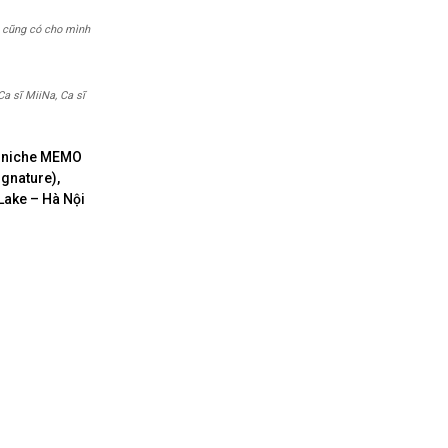
i, cũng có cho mình
a sĩ MiiNa, Ca sĩ
a niche MEMO
gnature),
Lake – Hà Nội