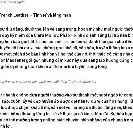
và MC Kiều Ngân
rench Leather – Tinh tế và lãng mạn
sự dịu dàng, thướt tha, lẫn vẻ sang trọng, hoàn mỹ như mọi người thườ
n đầy kỷ niệm của Clara Molloy, Pháp – kinh đô ánh sáng lại trở nên bì
g hơn bao giờ hết. Là nơi cô sinh ra, lớn lên và dành thời gian cho đến
 luyến cô bởi dư vị của những góc phố cũ, văn hóa, truyền thống từ xa x
 một cách độc bản linh hồn và hơi thở của nó, thôi thúc cô cùng nhà
énor Massenet gói gọn những cảm xúc này qua sáng tạo hương đẳng 
 giản dị nhưng luôn khiến ai đó mãi lưu luyến trong lòng.
g French Leather và hai người mẫu nổi tiếng Tú Hảo và Mike Lei
r nhanh chóng đưa người thưởng vào sự thanh mát ngọt ngào từ cam 
c sảo, cuôn lấy vẻ đẹp huyền ảo được dệt nên từ dư vị của hoa hồng. Ki
 tục được chạm khắc tỉ mỉ, nắn nót với hương da thuộc nồng nàn, khéo 
 khỏi những thoáng lững lơ, trở về thực tại cổ kính, đậm đà. Sự hòa hợ
hỉ có thể mường tượng những biến chuyển nhịp nhàng của chúng tro
nh lời.