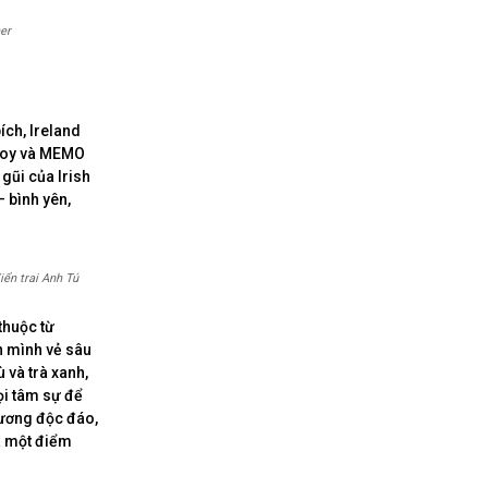
er
ích, Ireland
lloy và MEMO
 gũi của Irish
– bình yên,
iển trai Anh Tú
thuộc từ
n mình vẻ sâu
 và trà xanh,
ọi tâm sự để
hương độc đáo,
à một điểm