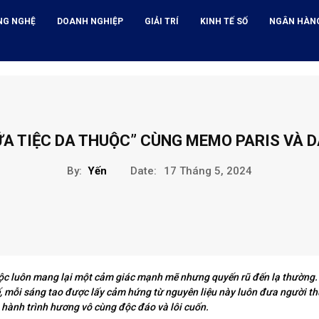
NG NGHỆ
DOANH NGHIỆP
GIẢI TRÍ
KINH TẾ SỐ
NGÂN HÀN
ỮA TIỆC DA THUỘC” CÙNG MEMO PARIS VÀ D
By:
Yến
Date:
17 Tháng 5, 2024
ộc luôn mang lại một cảm giác mạnh mẽ nhưng quyến rũ đến lạ thường
ế, mỗi sáng tao được lấy cảm hứng từ nguyên liệu này luôn đưa người t
hành trình hương vô cùng độc đáo và lôi cuốn.