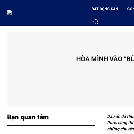
BẤT ĐỘNG SẢN
CÔ
HÒA MÌNH VÀO “B
Bạn quan tâm
Dấu ấn da thu
Paris cũng th
những chuyến 