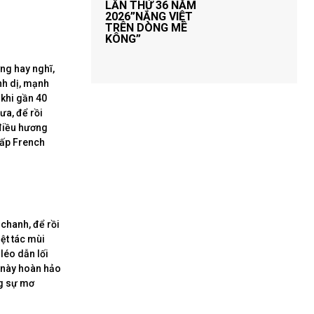
LẦN THỨ 36 NĂM
2026”NẮNG VIỆT
TRÊN DÒNG MÊ
KÔNG”
ng hay nghĩ,
nh dị, mạnh
 khi gần 40
ưa, để rồi
 điều hương
cấp French
chanh, để rồi
ệt tác mùi
léo dẫn lối
p này hoàn hảo
ng sự mơ