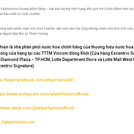
à Fashionisto Dương Minh Đăng – hai ảnh hưởng thời trang đến giới trẻ ở thời điểm hiện tạ
n hảo nhất từ Irish Leather
ông kém phần mặn mà, Irish Leather vẫn luôn làm hài lòng những chiếc mũi khó tính của C
và Người đẹp Bùi Lý Thiên Hương
hiện là nhà phân phối nước hoa chính hãng của thương hiệu nước ho
thống cửa hàng tại các TTTM Vincom Đồng Khởi (Cửa hàng Escentric Si
Diamond Plaza – TP.HCM, Lotte Department Store và Lotte Mall West 
entric Signature).
ps://www.facebook.com/ahperfumes01
tps://www.instagram.com/ahperfumesofficial/
://www.tiktok.com/@ahperfumesofficial
s://ahperfumes.vn/