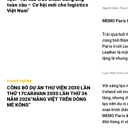
toàn cầu – Cơ hội mới cho logistics
Người mẫu Thùy Dư
Việt Nam”
MEMO Paris I
Trải qua tuổi
cùng tinh thầ
Paris Irish Le
Leather là một
lặng lẽ nhưng
Lựa chọn Irish Le
Doanh nghiệp
Với sáng tạo 
CÔNG BỐ DỰ ÁN THƯ VIỆN 2030 LẦN
Ireland với m
THỨ 17CARAVAN 2030 LẦN THỨ 36
lắng, nhưng d
NĂM 2026”NẮNG VIỆT TRÊN DÒNG
tạo nên dư vị
MÊ KÔNG”
màn trình diễ
MEMO Paris đ
đến hùng vĩ v