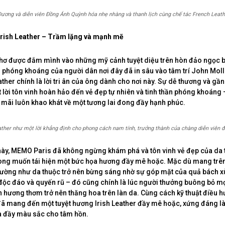
ơng và diễn viên Đồng Ánh Quỳnh hóa nhẹ nhàng và thanh lịch cùng chế tác French Leath
rish Leather – Trầm lặng và mạnh mẽ
 thơ được đắm mình vào những mỹ cảnh tuyệt diệu trên hòn đảo ngọc b
n phóng khoáng của người dân nơi đây đã in sâu vào tâm trí John Mo
ather chính là lời tri ân của ông dành cho nơi này. Sự dễ thương và gần
 lời tôn vinh hoàn hảo đến vẻ đẹp tự nhiên và tinh thần phóng khoáng 
 mãi luôn khao khát về một tương lai đong đầy hạnh phúc.
ather như một lời khẳng định cho phong cách nam tính, trưởng thành của chàng diễn viên đ
này, MEMO Paris đã không ngừng khám phá và tôn vinh vẻ đẹp của da 
ong muốn tái hiện một bức họa hương đầy mê hoặc. Mặc dù mang trê
ường như da thuộc trở nên bừng sáng nhờ sự góp mặt của quả bách xù
 độc đáo và quyến rũ – đó cũng chính là lúc người thưởng buông bỏ m
n hương thơm trở nên thăng hoa trên làn da. Cùng cách kỹ thuật điều 
ã mang đến một tuyệt hương Irish Leather đầy mê hoặc, xứng đáng l
à đầy màu sắc cho tâm hồn.