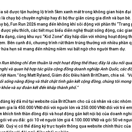
a sẽ được tận hưởng lộ trình 5km xanh mát trong không gian hiện đại
dù là chạy bộ chuyên nghiệp hay đi bộ thư giãn cùng gia đình và bạn bè
y bộ, Fun Run 2026 mang đến không khí sôi động với phần thi “Trang
t được yêu thích, các tiết mục biểu diễn nghệ thuật sống động, các gi
đa dạng, cùng khu vực “Kid Zone” đầy hấp dẫn với những hoạt động th
em. Bên cạnh đó, chương trình rút thăm trúng thưởng với nhiều phần qu
rợ hứa hẹn sẽ mang đến những niềm vui bất ngờ cho người tham dự.
 Run không chỉ đơn thuần là một hoạt động thể thao; đây là cầu nối qua
 nghị và quan hệ hợp tác giữa cộng đồng doanh nghiệp Anh Quốc, các đối
Việt Nam.”
ông Matt Ryland, Giám đốc Điều hành BritCham, chia sẻ.
“V
lối sống năng động và thắt chặt tình gắn kết cộng đồng, chúng tôi mong
g khỏe và sự đoàn kết đến khắp thành phố.”
g đăng ký đã mở tại website của BritCham cho cả cá nhân và các nhó
ham gia là 450.000 VNĐ đối với người lớn và 250.000 VNĐ đối với trẻ em
ến khích tinh thần đồng đội và hoạt động gắn kết nội bộ của doanh ngh
 gói vé ưu đãi: gói 10 vé người lớn giá 4.100.000 VNĐ và gói 50 vé ngườ
Đ. Quý vị có thể đăng ký trực tuyến thông qua website chính thức củ