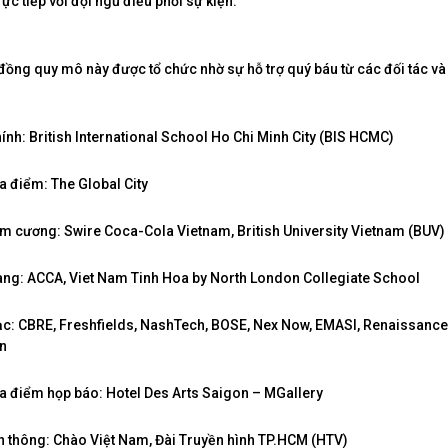
rực tiếp với đội ngũ điều phối sự kiện.
đồng quy mô này được tổ chức nhờ sự hỗ trợ quý báu từ các đối tác và n
chính: British International School Ho Chi Minh City (BIS HCMC)
địa điểm: The Global City
 Kim cương: Swire Coca-Cola Vietnam, British University Vietnam (BUV)
 Vàng: ACCA, Viet Nam Tinh Hoa by North London Collegiate School
 Bạc: CBRE, Freshfields, NashTech, BOSE, Nex Now, EMASI, Renaissance
n
 địa điểm họp báo: Hotel Des Arts Saigon – MGallery
yền thông: Chào Việt Nam, Đài Truyền hình TP.HCM (HTV)