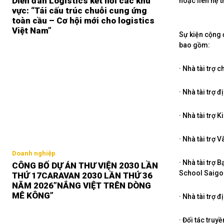
Diễn đàn Logistics kết nối các khu
hoặc liên hệ t
vực: “Tái cấu trúc chuỗi cung ứng
toàn cầu – Cơ hội mới cho logistics
Việt Nam”
Sự kiện cộng 
bao gồm:
· Nhà tài trợ 
· Nhà tài trợ 
· Nhà tài trợ
· Nhà tài trợ
Doanh nghiệp
· Nhà tài trợ
CÔNG BỐ DỰ ÁN THƯ VIỆN 2030 LẦN
School Saigo
THỨ 17CARAVAN 2030 LẦN THỨ 36
NĂM 2026”NẮNG VIỆT TRÊN DÒNG
MÊ KÔNG”
· Nhà tài trợ
· Đối tác tru