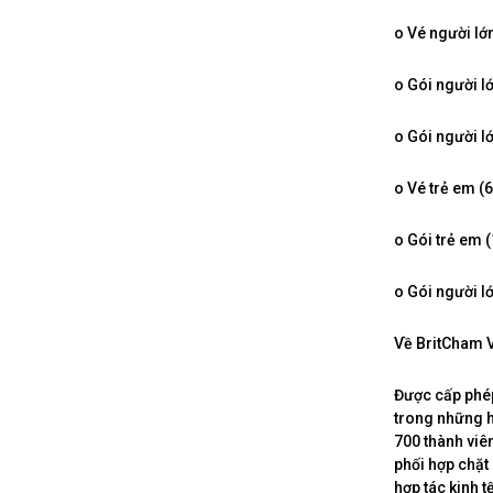
o Vé người lớ
o Gói người l
o Gói người l
o Vé trẻ em (
o Gói trẻ em 
o Gói người l
Về BritCham 
Được cấp phép
trong những h
700 thành viê
phối hợp chặt
hợp tác kinh 