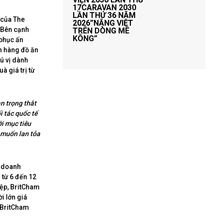
17CARAVAN 2030
LẦN THỨ 36 NĂM
 của The
2026”NẮNG VIỆT
. Bên cạnh
TRÊN DÒNG MÊ
KÔNG”
 phục ấn
an hàng đồ ăn
ú vị dành
à giá trị từ
n trọng thắt
 tác quốc tế
ới mục tiêu
 muốn lan tỏa
m doanh
 từ 6 đến 12
iệp, BritCham
i lớn giá
a BritCham