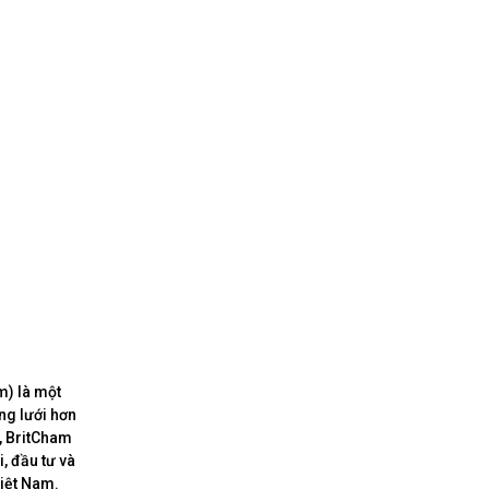
m) là một
ng lưới hơn
, BritCham
, đầu tư và
Việt Nam.