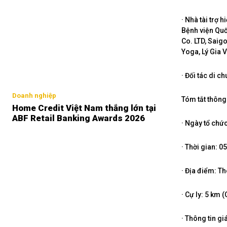
· Nhà tài trợ
Bệnh viện Quố
Co. LTD, Saig
Yoga, Lý Gia V
· Đối tác di c
Doanh nghiệp
Tóm tắt thông 
Home Credit Việt Nam thắng lớn tại
ABF Retail Banking Awards 2026
· Ngày tổ chứ
· Thời gian: 0
· Địa điểm: Th
· Cự ly: 5 km 
· Thông tin giá