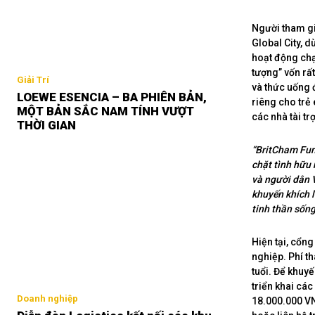
Người tham gi
Global City, 
hoạt động chạ
tượng” vốn rấ
Giải Trí
và thức uống 
LOEWE ESENCIA – BA PHIÊN BẢN,
riêng cho trẻ 
MỘT BẢN SẮC NAM TÍNH VƯỢT
các nhà tài t
THỜI GIAN
“BritCham Fun
chặt tình hữu
và người dân 
khuyến khích 
tinh thần sốn
Hiện tại, cổn
nghiệp. Phí t
tuổi. Để khuy
triển khai các
Doanh nghiệp
18.000.000 VN