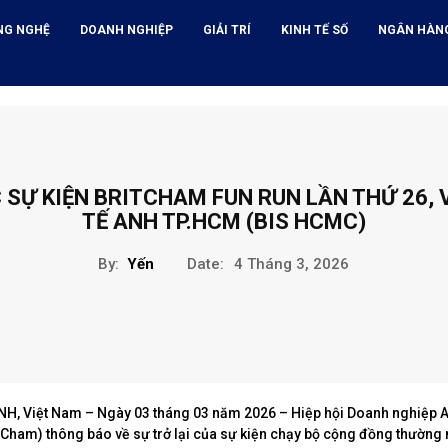
NG NGHỆ
DOANH NGHIỆP
GIẢI TRÍ
KINH TẾ SỐ
NGÂN HÀN
 SỰ KIỆN BRITCHAM FUN RUN LẦN THỨ 26,
TẾ ANH TP.HCM (BIS HCMC)
By:
Yến
Date:
4 Tháng 3, 2026
NH, Việt Nam – Ngày 03 tháng 03 năm 2026 – Hiệp hội Doanh nghiệp A
tCham) thông báo về sự trở lại của sự kiện chạy bộ cộng đồng thường