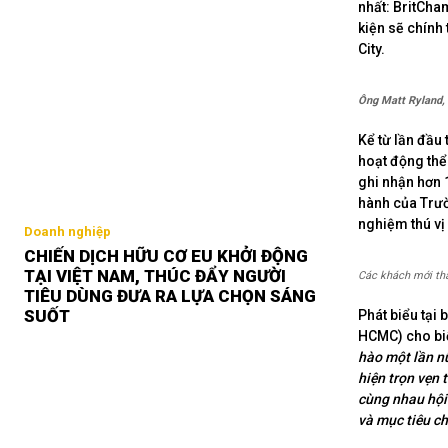
nhất: BritCha
kiện sẽ chính
City.
Ông Matt Ryland, 
Kể từ lần đầu
hoạt động thể
ghi nhận hơn 
hành của Trườ
nghiệm thú vị 
Doanh nghiệp
CHIẾN DỊCH HỮU CƠ EU KHỞI ĐỘNG
TẠI VIỆT NAM, THÚC ĐẨY NGƯỜI
Các khách mới th
TIÊU DÙNG ĐƯA RA LỰA CHỌN SÁNG
SUỐT
Phát biểu tại
HCMC) cho bi
hào một lần nữ
hiện trọn vẹn 
cùng nhau hội 
và mục tiêu c