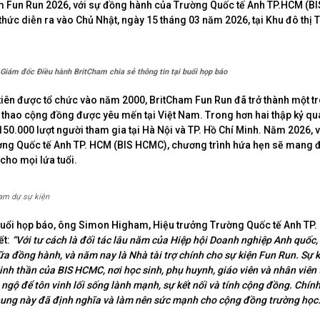
m Fun Run 2026, với sự đồng hành của Trường Quốc tế Anh TP.HCM (B
 thức diễn ra vào Chủ Nhật, ngày 15 tháng 03 năm 2026, tại Khu đô thị 
Giám đốc Điều hành BritCham chia sẻ thông tin tại buổi họp báo
 tiên được tổ chức vào năm 2000, BritCham Fun Run đã trở thành một 
 thao cộng đồng được yêu mến tại Việt Nam. Trong hơn hai thập kỷ qua
150.000 lượt người tham gia tại Hà Nội và TP. Hồ Chí Minh. Năm 2026, 
ng Quốc tế Anh TP. HCM (BIS HCMC), chương trình hứa hẹn sẽ mang đ
cho mọi lứa tuổi.
am dự sự kiện
 buổi họp báo, ông Simon Higham, Hiệu trưởng Trường Quốc tế Anh TP.
ết:
“Với tư cách là đối tác lâu năm của Hiệp hội Doanh nghiệp Anh quốc
a đồng hành, và năm nay là Nhà tài trợ chính cho sự kiện Fun Run. Sự k
tinh thần của BIS HCMC, nơi học sinh, phụ huynh, giáo viên và nhân viên
ngộ để tôn vinh lối sống lành mạnh, sự kết nối và tính cộng đồng. Chín
hung này đã định nghĩa và làm nên sức mạnh cho cộng đồng trường học.