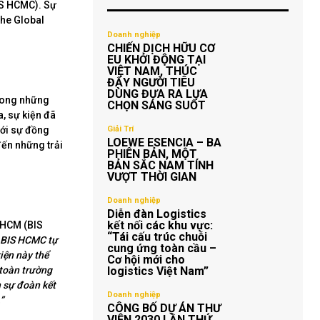
IS HCMC). Sự
The Global
Doanh nghiệp
CHIẾN DỊCH HỮU CƠ
EU KHỞI ĐỘNG TẠI
VIỆT NAM, THÚC
ĐẨY NGƯỜI TIÊU
DÙNG ĐƯA RA LỰA
trong những
CHỌN SÁNG SUỐT
, sự kiện đã
với sự đồng
Giải Trí
LOEWE ESENCIA – BA
ến những trải
PHIÊN BẢN, MỘT
BẢN SẮC NAM TÍNH
VƯỢT THỜI GIAN
Doanh nghiệp
Diễn đàn Logistics
kết nối các khu vực:
 HCM (BIS
“Tái cấu trúc chuỗi
, BIS HCMC tự
cung ứng toàn cầu –
iện này thể
Cơ hội mới cho
 toàn trường
logistics Việt Nam”
h sự đoàn kết
Doanh nghiệp
”
CÔNG BỐ DỰ ÁN THƯ
VIỆN 2030 LẦN THỨ