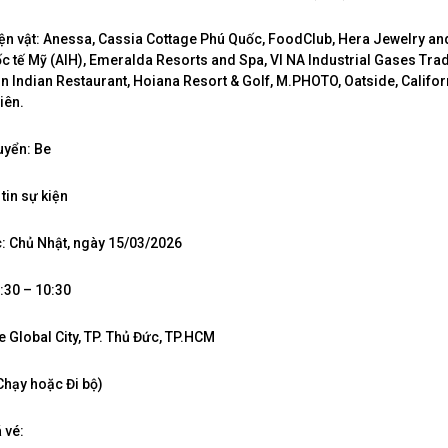
 hiện vật: Anessa, Cassia Cottage Phú Quốc, FoodClub, Hera Jewelry a
c tế Mỹ (AIH), Emeralda Resorts and Spa, VI NA Industrial Gases Tra
on Indian Restaurant, Hoiana Resort & Golf, M.PHOTO, Oatside, Califor
iên.
huyển: Be
tin sự kiện
c: Chủ Nhật, ngày 15/03/2026
5:30 – 10:30
e Global City, TP. Thủ Đức, TP.HCM
(Chạy hoặc Đi bộ)
 vé: